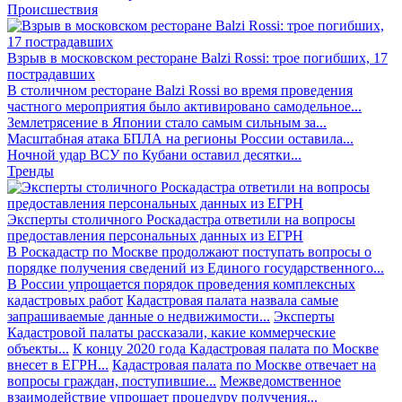
Происшествия
Взрыв в московском ресторане Balzi Rossi: трое погибших, 17
пострадавших
В столичном ресторане Balzi Rossi во время проведения
частного мероприятия было активировано самодельное...
Землетрясение в Японии стало самым сильным за...
Масштабная атака БПЛА на регионы России оставила...
Ночной удар ВСУ по Кубани оставил десятки...
Тренды
Эксперты столичного Роскадастра ответили на вопросы
предоставления персональных данных из ЕГРН
В Роскадастр по Москве продолжают поступать вопросы о
порядке получения сведений из Единого государственного...
В России упрощается порядок проведения комплексных
кадастровых работ
Кадастровая палата назвала самые
запрашиваемые данные о недвижимости...
Эксперты
Кадастровой палаты рассказали, какие коммерческие
объекты...
К концу 2020 года Кадастровая палата по Москве
внесет в ЕГРН...
Кадастровая палата по Москве отвечает на
вопросы граждан, поступившие...
Межведомственное
взаимодействие упрощает процедуру получения...