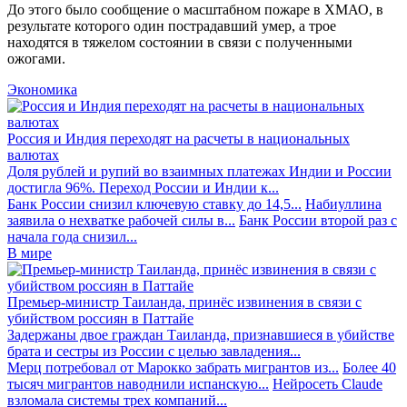
До этого было сообщение о масштабном пожаре в ХМАО, в
результате которого один пострадавший умер, а трое
находятся в тяжелом состоянии в связи с полученными
ожогами.
Экономика
Россия и Индия переходят на расчеты в национальных
валютах
Доля рублей и рупий во взаимных платежах Индии и России
достигла 96%. Переход России и Индии к...
Банк России снизил ключевую ставку до 14,5...
Набиуллина
заявила о нехватке рабочей силы в...
Банк России второй раз с
начала года снизил...
В мире
Премьер-министр Таиланда, принёс извинения в связи с
убийством россиян в Паттайе
Задержаны двое граждан Таиланда, признавшиеся в убийстве
брата и сестры из России с целью завладения...
Мерц потребовал от Марокко забрать мигрантов из...
Более 40
тысяч мигрантов наводнили испанскую...
Нейросеть Claude
взломала системы трех компаний...