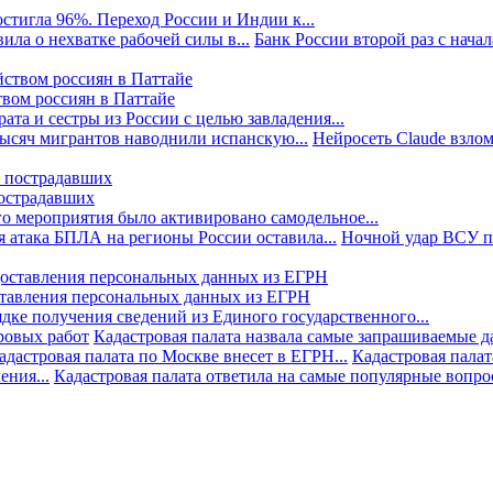
стигла 96%. Переход России и Индии к...
ила о нехватке рабочей силы в...
Банк России второй раз с начала
твом россиян в Паттайе
та и сестры из России с целью завладения...
тысяч мигрантов наводнили испанскую...
Нейросеть Claude взлом
пострадавших
го мероприятия было активировано самодельное...
 атака БПЛА на регионы России оставила...
Ночной удар ВСУ по
ставления персональных данных из ЕГРН
дке получения сведений из Единого государственного...
ровых работ
Кадастровая палата назвала самые запрашиваемые д
адастровая палата по Москве внесет в ЕГРН...
Кадастровая палат
ния...
Кадастровая палата ответила на самые популярные вопр