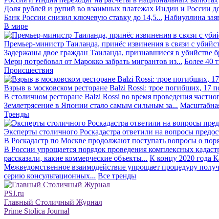
Доля рублей и рупий во взаимных платежах Индии и России до
Банк России снизил ключевую ставку до 14,5...
Набиуллина заяв
В мире
Премьер-министр Таиланда, принёс извинения в связи с убийс
Задержаны двое граждан Таиланда, признавшиеся в убийстве бра
Мерц потребовал от Марокко забрать мигрантов из...
Более 40 
Происшествия
Взрыв в московском ресторане Balzi Rossi: трое погибших, 17 
В столичном ресторане Balzi Rossi во время проведения частно
Землетрясение в Японии стало самым сильным за...
Масштабная
Тренды
Эксперты столичного Роскадастра ответили на вопросы предо
В Роскадастр по Москве продолжают поступать вопросы о поря
В России упрощается порядок проведения комплексных кадаст
рассказали, какие коммерческие объекты...
К концу 2020 года К
Межведомственное взаимодействие упрощает процедуру получе
серию консультационных...
Все тренды
PSJ.ru
Главный Столичный Журнал
Prime Stolica Journal