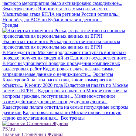
частного мероприятия было активировано самодельное...
Землетрясение в Японии стало самым сильным за...
Масштабная атака БПЛА на регионы России оставила...
Ночной удар ВСУ по Кубани оставил десятки...
Тренды
Эксперты столичного Роскадастра ответили на вопросы
предоставления персональных данных из ЕГРН
В Роскадастр по Москве продолжают поступать вопросы о
порядке получения сведений из Единого государственного...
В России упрощается порядок проведения комплексных
кадастровых работ
Кадастровая палата назвала самые
запрашиваемые данные о недвижимости...
Эксперты
Кадастровой палаты рассказали, какие коммерческие
объекты...
К концу 2020 года Кадастровая палата по Москве
внесет в ЕГРН...
Кадастровая палата по Москве отвечает на
вопросы граждан, поступившие...
Межведомственное
взаимодействие упрощает процедуру получения...
Кадастровая палата ответила на самые популярные вопросы
дачников
Кадастровая палата по Москве провела вторую
серию консультационных...
Все тренды
PSJ.ru
Главный Столичный Журнал