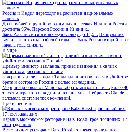
Россия и Индия переходят на расчеты в национальных
валютах
Доля рублей и рупий во взаимных платежах Индии и России
достигла 96%. Переход России и Индии к...
Банк России снизил ключевую ставку до 14,5...
Набиуллина
заявила о нехватке рабочей силы в...
Банк России второй раз с
начала года снизил...
В мире
Премьер-министр Таиланда, принёс извинения в связи с
убийством россиян в Паттайе
Задержаны двое граждан Таиланда, признавшиеся в убийстве
брата и сестры из России с целью завладения...
Мерц потребовал от Марокко забрать мигрантов из...
Более 40
тысяч мигрантов наводнили испанскую...
Нейросеть Claude
взломала системы трех компаний...
Происшествия
Взрыв в московском ресторане Balzi Rossi: трое погибших, 17
пострадавших
В столичном ресторане Balzi Rossi во время проведения