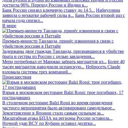
достигла 96%. Переход России и Индии к...
Банк России снизил ключевую ставку до 14,5...
Набиуллина
заявила о нехватке рабочей силы в...
Банк России второй раз с
начала года снизил...
В мире
Премьер-министр Таиланда, принёс извинения в связи с
убийством россиян в Паттайе
Задержаны двое граждан Таиланда, признавшиеся в убийстве
брата и сестры из России с целью завладения...
Мерц потребовал от Марокко забрать мигрантов из...
Более 40
тысяч мигрантов наводнили испанскую...
Нейросеть Claude
взломала системы трех компаний...
Происшествия
Взрыв в московском ресторане Balzi Rossi: трое погибших, 17
пострадавших
В столичном ресторане Balzi Rossi во время проведения
частного мероприятия было активировано самодельное...
Землетрясение в Японии стало самым сильным за...
Масштабная атака БПЛА на регионы России оставила...
Ночной удар ВСУ по Кубани оставил десятки...