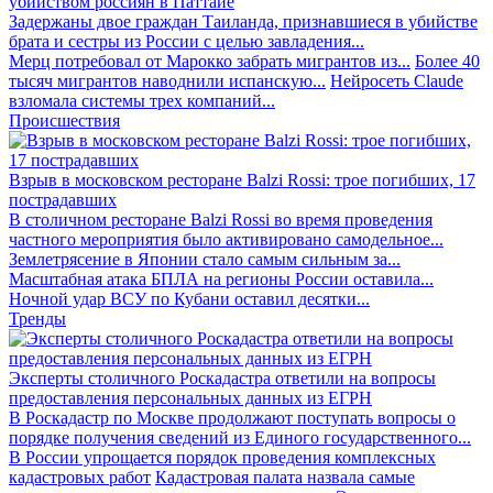
убийством россиян в Паттайе
Задержаны двое граждан Таиланда, признавшиеся в убийстве
брата и сестры из России с целью завладения...
Мерц потребовал от Марокко забрать мигрантов из...
Более 40
тысяч мигрантов наводнили испанскую...
Нейросеть Claude
взломала системы трех компаний...
Происшествия
Взрыв в московском ресторане Balzi Rossi: трое погибших, 17
пострадавших
В столичном ресторане Balzi Rossi во время проведения
частного мероприятия было активировано самодельное...
Землетрясение в Японии стало самым сильным за...
Масштабная атака БПЛА на регионы России оставила...
Ночной удар ВСУ по Кубани оставил десятки...
Тренды
Эксперты столичного Роскадастра ответили на вопросы
предоставления персональных данных из ЕГРН
В Роскадастр по Москве продолжают поступать вопросы о
порядке получения сведений из Единого государственного...
В России упрощается порядок проведения комплексных
кадастровых работ
Кадастровая палата назвала самые