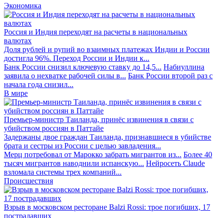
Экономика
Россия и Индия переходят на расчеты в национальных
валютах
Доля рублей и рупий во взаимных платежах Индии и России
достигла 96%. Переход России и Индии к...
Банк России снизил ключевую ставку до 14,5...
Набиуллина
заявила о нехватке рабочей силы в...
Банк России второй раз с
начала года снизил...
В мире
Премьер-министр Таиланда, принёс извинения в связи с
убийством россиян в Паттайе
Задержаны двое граждан Таиланда, признавшиеся в убийстве
брата и сестры из России с целью завладения...
Мерц потребовал от Марокко забрать мигрантов из...
Более 40
тысяч мигрантов наводнили испанскую...
Нейросеть Claude
взломала системы трех компаний...
Происшествия
Взрыв в московском ресторане Balzi Rossi: трое погибших, 17
пострадавших