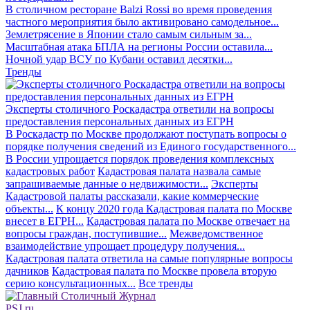
В столичном ресторане Balzi Rossi во время проведения
частного мероприятия было активировано самодельное...
Землетрясение в Японии стало самым сильным за...
Масштабная атака БПЛА на регионы России оставила...
Ночной удар ВСУ по Кубани оставил десятки...
Тренды
Эксперты столичного Роскадастра ответили на вопросы
предоставления персональных данных из ЕГРН
В Роскадастр по Москве продолжают поступать вопросы о
порядке получения сведений из Единого государственного...
В России упрощается порядок проведения комплексных
кадастровых работ
Кадастровая палата назвала самые
запрашиваемые данные о недвижимости...
Эксперты
Кадастровой палаты рассказали, какие коммерческие
объекты...
К концу 2020 года Кадастровая палата по Москве
внесет в ЕГРН...
Кадастровая палата по Москве отвечает на
вопросы граждан, поступившие...
Межведомственное
взаимодействие упрощает процедуру получения...
Кадастровая палата ответила на самые популярные вопросы
дачников
Кадастровая палата по Москве провела вторую
серию консультационных...
Все тренды
PSJ.ru