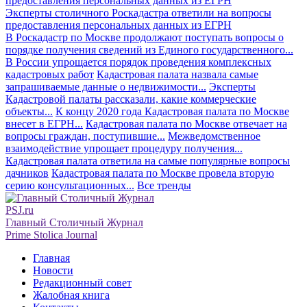
Эксперты столичного Роскадастра ответили на вопросы
предоставления персональных данных из ЕГРН
В Роскадастр по Москве продолжают поступать вопросы о
порядке получения сведений из Единого государственного...
В России упрощается порядок проведения комплексных
кадастровых работ
Кадастровая палата назвала самые
запрашиваемые данные о недвижимости...
Эксперты
Кадастровой палаты рассказали, какие коммерческие
объекты...
К концу 2020 года Кадастровая палата по Москве
внесет в ЕГРН...
Кадастровая палата по Москве отвечает на
вопросы граждан, поступившие...
Межведомственное
взаимодействие упрощает процедуру получения...
Кадастровая палата ответила на самые популярные вопросы
дачников
Кадастровая палата по Москве провела вторую
серию консультационных...
Все тренды
PSJ.ru
Главный Столичный Журнал
Prime Stolica Journal
Главная
Новости
Редакционный совет
Жалобная книга