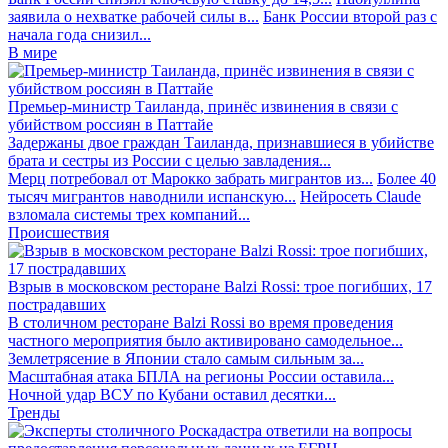
заявила о нехватке рабочей силы в...
Банк России второй раз с
начала года снизил...
В мире
Премьер-министр Таиланда, принёс извинения в связи с
убийством россиян в Паттайе
Задержаны двое граждан Таиланда, признавшиеся в убийстве
брата и сестры из России с целью завладения...
Мерц потребовал от Марокко забрать мигрантов из...
Более 40
тысяч мигрантов наводнили испанскую...
Нейросеть Claude
взломала системы трех компаний...
Происшествия
Взрыв в московском ресторане Balzi Rossi: трое погибших, 17
пострадавших
В столичном ресторане Balzi Rossi во время проведения
частного мероприятия было активировано самодельное...
Землетрясение в Японии стало самым сильным за...
Масштабная атака БПЛА на регионы России оставила...
Ночной удар ВСУ по Кубани оставил десятки...
Тренды