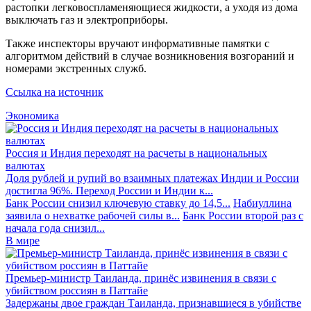
растопки легковоспламеняющиеся жидкости, а уходя из дома
выключать газ и электроприборы.
Также инспекторы вручают информативные памятки с
алгоритмом действий в случае возникновения возгораний и
номерами экстренных служб.
Ссылка на источник
Экономика
Россия и Индия переходят на расчеты в национальных
валютах
Доля рублей и рупий во взаимных платежах Индии и России
достигла 96%. Переход России и Индии к...
Банк России снизил ключевую ставку до 14,5...
Набиуллина
заявила о нехватке рабочей силы в...
Банк России второй раз с
начала года снизил...
В мире
Премьер-министр Таиланда, принёс извинения в связи с
убийством россиян в Паттайе
Задержаны двое граждан Таиланда, признавшиеся в убийстве