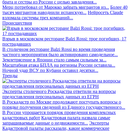
брата и сестры из России с целью завладения...
Мерц потребовал от Марокко забрать мигрантов из...
Более 40
тысяч мигрантов наводнили испанскую...
Нейросеть Claude
взломала системы трех компаний...
Происшествия
Взрыв в московском ресторане Balzi Rossi: трое погибших, 17
пострадавших
В столичном ресторане Balzi Rossi во время проведения
частного мероприятия было активировано самодельное...
Землетрясение в Японии стало самым сильным за...
Масштабная атака БПЛА на регионы России оставила...
Ночной удар ВСУ по Кубани оставил десятки...
Тренды
Эксперты столичного Роскадастра ответили на вопросы
предоставления персональных данных из ЕГРН
В Роскадастр по Москве продолжают поступать вопросы о
порядке получения сведений из Единого государственного...
В России упрощается порядок проведения комплексных
кадастровых работ
Кадастровая палата назвала самые
запрашиваемые данные о недвижимости...
Эксперты
Кадастровой палаты рассказали, какие коммерческие