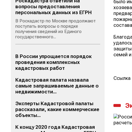
Роскадастра ответили на
было им
вопросы предоставления
хозяева
персональных данных из ЕГРН
предвар
пожарны
В Роскадастр по Москве продолжают
состава
поступать вопросы о порядке
получения сведений из Единого
Благода
государственного...
удалось
защиты 
семей и
В России упрощается порядок
проведения комплексных
кадастровых работ
Ссылка 
Кадастровая палата назвала
самые запрашиваемые данные о
недвижимости...
Эксперты Кадастровой палаты
Э
рассказали, какие коммерческие
объекты...
К концу 2020 года Кадастровая