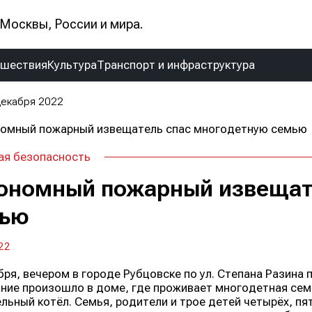
Москвы, России и мира.
сшествия
Культура
Транспорт и инфраструктура
декабря 2022
ая безопасность
ономный пожарный извещат
ью
22
бря, вечером в городе Рубцовске по ул. Степана Разина 
ние произошло в доме, где проживает многодетная семь
льный котёл. Семья, родители и трое детей четырёх, пя