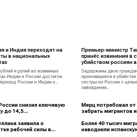
я и Индия переходят на
Премьер-министр Та
ты в национальных
принёс извинения в с
тах
убийством россиян в
ублей и рупий во взаимных
Задержаны двое граждан
ах Индии и России достигла
признавшиеся в убийстве
ереход России и Индии к...
сестры из России с цель
завладения...
России снизил ключевую
Мерц потребовал от
у до 14,5...
забрать мигрантов из
ллина заявила о
Более 40 тысяч мигр
тке рабочей силы в...
наводнили испанскую