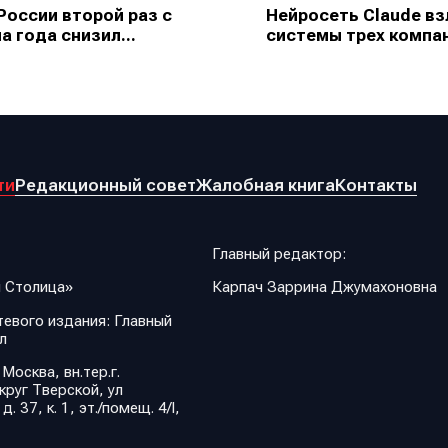
России второй раз с
Нейросеть Claude в
а года снизил...
системы трех компан
ти
Редакционный совет
Жалобная книга
Контакты
Главный редактор:
 Столица»
Карпач Заррина Джумахоновна
евого издания: Главный
л
 Москва, вн.тер.г.
руг Тверской, ул
 37, к. 1, эт./помещ. 4/I,