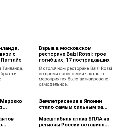
иланда,
Взрыв в московском
вязи с
ресторане Balzi Rossi: трое
 Паттайе
погибших, 17 пострадавших
 Таиланда,
В столичном ресторане Balzi Rossi
 брата и
во время проведения частного
ю
мероприятия было активировано
самодельное...
 Марокко
Землетрясение в Японии
...
стало самым сильным за...
антов
Масштабная атака БПЛА на
...
регионы России оставила...