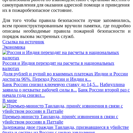
самоуправления для оказания адресной помощи и приведения
их в пожаробезопасное состояние.
Для того чтобы правила безопасности лучше запомнились,
всем проинструктированным вручили памятки, где подробно
описаны необходимые правила пожарной безопасности и
порядок вызова экстренных служб.
Ссылка на источник
Экономика
Россия и Индия переходят на расчеты в национальных
валютах
Доля рублей и рупий во взаимных платежах Индии и России
достигла 96%. Переход России и Индии к...
Банк России снизил ключевую ставку до 14,5...
Набиуллина
заявила о нехватке рабочей силы в...
Банк России второй раз с
начала года снизил...
В мире
Премьер-министр Таиланда, принёс извинения в связи с
убийством россиян в Паттайе
Задержаны двое граждан Таиланда, признавшиеся в убийстве
брата и сестры из России с целью завладения...