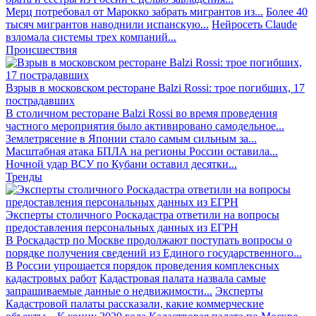
Мерц потребовал от Марокко забрать мигрантов из...
Более 40
тысяч мигрантов наводнили испанскую...
Нейросеть Claude
взломала системы трех компаний...
Происшествия
Взрыв в московском ресторане Balzi Rossi: трое погибших, 17
пострадавших
В столичном ресторане Balzi Rossi во время проведения
частного мероприятия было активировано самодельное...
Землетрясение в Японии стало самым сильным за...
Масштабная атака БПЛА на регионы России оставила...
Ночной удар ВСУ по Кубани оставил десятки...
Тренды
Эксперты столичного Роскадастра ответили на вопросы
предоставления персональных данных из ЕГРН
В Роскадастр по Москве продолжают поступать вопросы о
порядке получения сведений из Единого государственного...
В России упрощается порядок проведения комплексных
кадастровых работ
Кадастровая палата назвала самые
запрашиваемые данные о недвижимости...
Эксперты
Кадастровой палаты рассказали, какие коммерческие