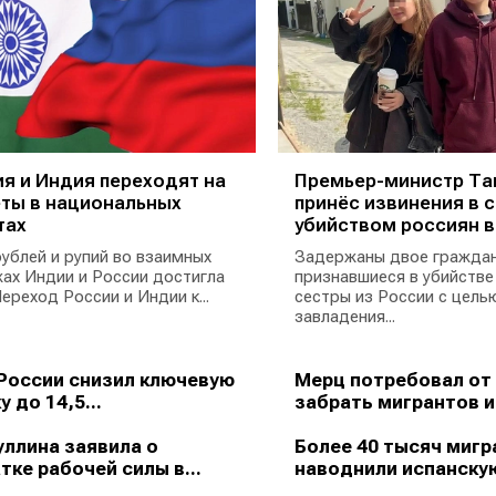
я и Индия переходят на
Премьер-министр Та
ты в национальных
принёс извинения в с
тах
убийством россиян в
ублей и рупий во взаимных
Задержаны двое граждан
ах Индии и России достигла
признавшиеся в убийстве
ереход России и Индии к...
сестры из России с цель
завладения...
России снизил ключевую
Мерц потребовал от
у до 14,5...
забрать мигрантов из
ллина заявила о
Более 40 тысяч мигр
тке рабочей силы в...
наводнили испанскую