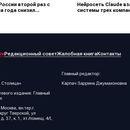
России второй раз с
Нейросеть Claude в
а года снизил...
системы трех компан
ти
Редакционный совет
Жалобная книга
Контакты
Главный редактор:
 Столица»
Карпач Заррина Джумахоновна
евого издания: Главный
л
 Москва, вн.тер.г.
руг Тверской, ул
 37, к. 1, эт./помещ. 4/I,