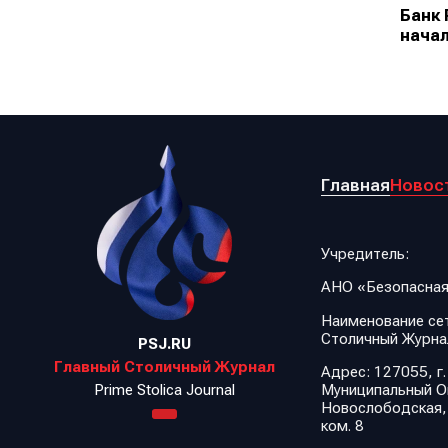
Банк 
начал
Главная
Новос
Учредитель:
АНО «Безопасная
Наименование сет
Столичный Журна
PSJ.RU
Главный Столичный Журнал
Адрес: 127055, г.
Муниципальный Ок
Prime Stolica Journal
Новослободская, д.
ком. 8