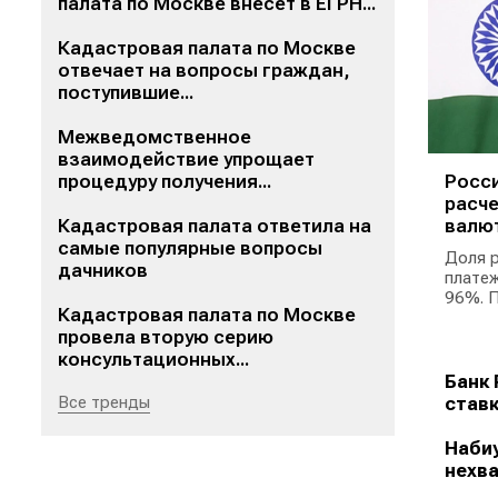
палата по Москве внесет в ЕГРН...
Кадастровая палата по Москве
отвечает на вопросы граждан,
поступившие...
Межведомственное
взаимодействие упрощает
процедуру получения...
Росси
расче
Кадастровая палата ответила на
валю
самые популярные вопросы
Доля р
дачников
платеж
96%. П
Кадастровая палата по Москве
провела вторую серию
консультационных...
Банк 
Все тренды
ставк
Набиу
нехва