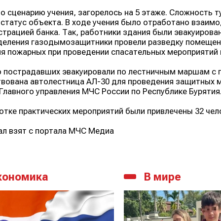
о сценарию учения, загорелось на 5 этаже. Сложность 
статус объекта. В ходе учения было отработано взаим
трацией банка. Так, работники здания были эвакуирова
еления газодымозащитники провели разведку помещени
я пожарных при проведении спасательных мероприятий 
 пострадавших эвакуировали по лестничным маршам с п
вована автолестница АЛ-30 для проведения защитных м
Главного управления МЧС России по Республике Бурятия
отке практических мероприятий были привлечены 32 чело
л взят с портала
МЧС Медиа
кономика
В мире