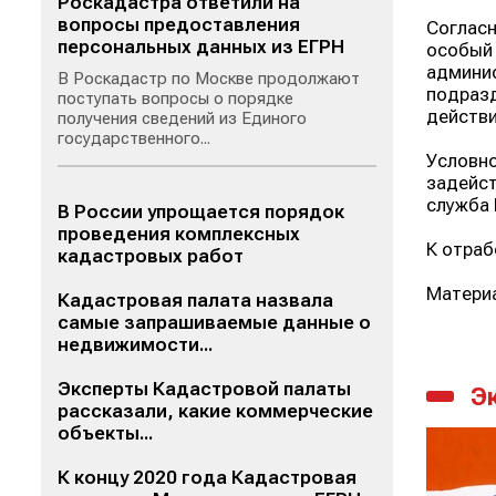
Роскадастра ответили на
вопросы предоставления
Согласн
персональных данных из ЕГРН
особый 
админис
В Роскадастр по Москве продолжают
подразд
поступать вопросы о порядке
действи
получения сведений из Единого
государственного...
Условно
задейст
служба 
В России упрощается порядок
проведения комплексных
К отраб
кадастровых работ
Материа
Кадастровая палата назвала
самые запрашиваемые данные о
недвижимости...
Эксперты Кадастровой палаты
Э
рассказали, какие коммерческие
объекты...
К концу 2020 года Кадастровая