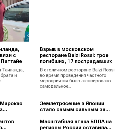
иланда,
Взрыв в московском
вязи с
ресторане Balzi Rossi: трое
 Паттайе
погибших, 17 пострадавших
 Таиланда,
В столичном ресторане Balzi Rossi
 брата и
во время проведения частного
ю
мероприятия было активировано
самодельное...
 Марокко
Землетрясение в Японии
...
стало самым сильным за...
антов
Масштабная атака БПЛА на
...
регионы России оставила...