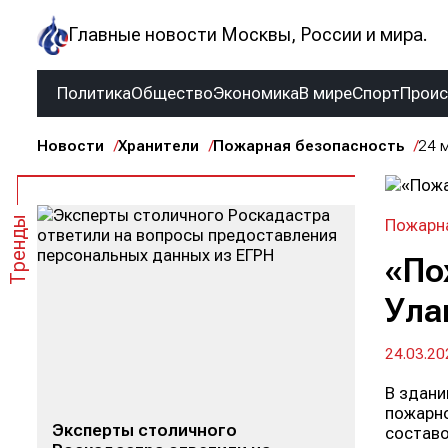
Главные новости Москвы, России и мира.
Политика
Общество
Экономика
В мире
Спорт
Прои
Новости
Хранители
Пожарная безопасность
24 
Тренды
Пожарн
«По
Ула
24.03.20
В здани
пожарно
Эксперты столичного
составо