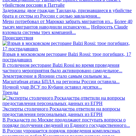
убийством россиян в Паттайе
Задержаны двое граждан Таиланда, признавшиеся в убийстве
брата и сестры из России с целью завладения...
Мерц потребовал от Марокко забрать мигрантов из...
Более 40
тысяч мигрантов наводнили испанскую...
Нейросеть Claude
взломала системы трех компаний...
Происшествия
Взрыв в московском ресторане Balzi Rossi: трое погибших, 17
пострадавших
В столичном ресторане Balzi Rossi во время проведения
частного мероприятия было активировано самодельное...
Землетрясение в Японии стало самым сильным за...
Масштабная атака БПЛА на регионы России оставила...
Ночной удар ВСУ по Кубани оставил десятки...
Тренды
Эксперты столичного Роскадастра ответили на вопросы
предоставления персональных данных из ЕГРН
В Роскадастр по Москве продолжают поступать вопросы о
порядке получения сведений из Единого государственного...
В России упрощается порядок проведения комплексных