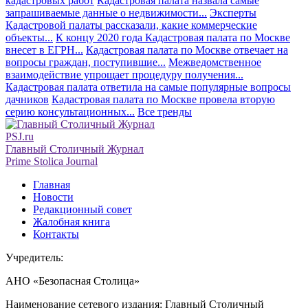
кадастровых работ
Кадастровая палата назвала самые
запрашиваемые данные о недвижимости...
Эксперты
Кадастровой палаты рассказали, какие коммерческие
объекты...
К концу 2020 года Кадастровая палата по Москве
внесет в ЕГРН...
Кадастровая палата по Москве отвечает на
вопросы граждан, поступившие...
Межведомственное
взаимодействие упрощает процедуру получения...
Кадастровая палата ответила на самые популярные вопросы
дачников
Кадастровая палата по Москве провела вторую
серию консультационных...
Все тренды
PSJ.ru
Главный Столичный Журнал
Prime Stolica Journal
Главная
Новости
Редакционный совет
Жалобная книга
Контакты
Учредитель:
АНО «Безопасная Столица»
Наименование сетевого издания: Главный Столичный