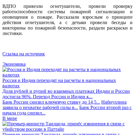
ВДПО привезли огнетушители, провели проверку
работоспособности системы пожарной сигнализации и
оповещения о пожаре. Рассказали взрослым о принципе
действия огнетушителя, а с детьми провели беседы и
викторины по пожарной безопасности, раздали раскраски и
листовки.
Ссылка на источник
Экономика
Россия и Индия переходят на расчеты в национальных
валютах
Доля рублей и рупий во взаимных платежах Индии и России
достигла 96%. Переход России и Индии к...
Банк России снизил ключевую ставку до 14,5...
Набиуллина
заявила о нехватке рабочей силы в...
Банк России второй раз с
начала года снизил...
В мире
Премьер-министр Таиланда, принёс извинения в связи с