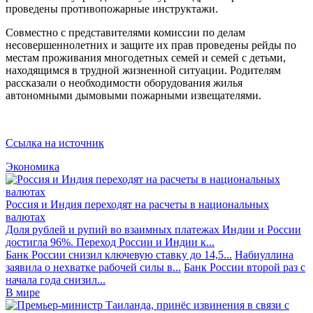
проведены противопожарные инструктажи.
Совместно с представителями комиссии по делам
несовершеннолетних и защите их прав проведены рейды по
местам проживания многодетных семей и семей с детьми,
находящимся в трудной жизненной ситуации. Родителям
рассказали о необходимости оборудования жилья
автономными дымовыми пожарными извещателями.
Ссылка на источник
Экономика
Россия и Индия переходят на расчеты в национальных
валютах
Доля рублей и рупий во взаимных платежах Индии и России
достигла 96%. Переход России и Индии к...
Банк России снизил ключевую ставку до 14,5...
Набиуллина
заявила о нехватке рабочей силы в...
Банк России второй раз с
начала года снизил...
В мире