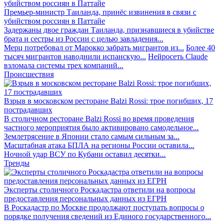
Премьер-министр Таиланда, принёс извинения в связи с
убийством россиян в Паттайе
Задержаны двое граждан Таиланда, признавшиеся в убийстве
брата и сестры из России с целью завладения...
Мерц потребовал от Марокко забрать мигрантов из...
Более 40
тысяч мигрантов наводнили испанскую...
Нейросеть Claude
взломала системы трех компаний...
Происшествия
Взрыв в московском ресторане Balzi Rossi: трое погибших, 17
пострадавших
В столичном ресторане Balzi Rossi во время проведения
частного мероприятия было активировано самодельное...
Землетрясение в Японии стало самым сильным за...
Масштабная атака БПЛА на регионы России оставила...
Ночной удар ВСУ по Кубани оставил десятки...
Тренды
Эксперты столичного Роскадастра ответили на вопросы
предоставления персональных данных из ЕГРН
В Роскадастр по Москве продолжают поступать вопросы о
порядке получения сведений из Единого государственного...