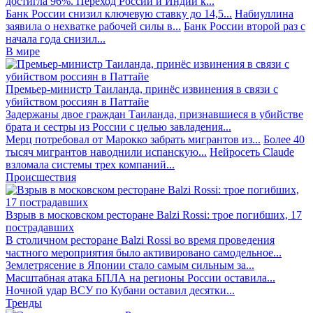
достигла 96%. Переход России и Индии к...
Банк России снизил ключевую ставку до 14,5...
Набиуллина
заявила о нехватке рабочей силы в...
Банк России второй раз с
начала года снизил...
В мире
Премьер-министр Таиланда, принёс извинения в связи с
убийством россиян в Паттайе
Задержаны двое граждан Таиланда, признавшиеся в убийстве
брата и сестры из России с целью завладения...
Мерц потребовал от Марокко забрать мигрантов из...
Более 40
тысяч мигрантов наводнили испанскую...
Нейросеть Claude
взломала системы трех компаний...
Происшествия
Взрыв в московском ресторане Balzi Rossi: трое погибших, 17
пострадавших
В столичном ресторане Balzi Rossi во время проведения
частного мероприятия было активировано самодельное...
Землетрясение в Японии стало самым сильным за...
Масштабная атака БПЛА на регионы России оставила...
Ночной удар ВСУ по Кубани оставил десятки...
Тренды