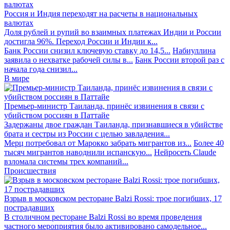
Россия и Индия переходят на расчеты в национальных
валютах
Доля рублей и рупий во взаимных платежах Индии и России
достигла 96%. Переход России и Индии к...
Банк России снизил ключевую ставку до 14,5...
Набиуллина
заявила о нехватке рабочей силы в...
Банк России второй раз с
начала года снизил...
В мире
Премьер-министр Таиланда, принёс извинения в связи с
убийством россиян в Паттайе
Задержаны двое граждан Таиланда, признавшиеся в убийстве
брата и сестры из России с целью завладения...
Мерц потребовал от Марокко забрать мигрантов из...
Более 40
тысяч мигрантов наводнили испанскую...
Нейросеть Claude
взломала системы трех компаний...
Происшествия
Взрыв в московском ресторане Balzi Rossi: трое погибших, 17
пострадавших
В столичном ресторане Balzi Rossi во время проведения
частного мероприятия было активировано самодельное...