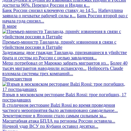
достигла 96%. Переход России и Индии к...
Банк России снизил ключевую ставку до 14,5...
Набиуллина
заявила о нехватке рабочей силы в...
Банк России второй раз с
начала года снизил...
В мире
Премьер-министр Таиланда, принёс извинения в связи с
убийством россиян в Паттайе
Задержаны двое граждан Таиланда, признавшиеся в убийстве
брата и сестры из России с целью завладения...
Мерц потребовал от Марокко забрать мигрантов из...
Более 40
тысяч мигрантов наводнили испанскую...
Нейросеть Claude
взломала системы трех компаний...
Происшествия
Взрыв в московском ресторане Balzi Rossi: трое погибших, 17
пострадавших
В столичном ресторане Balzi Rossi во время проведения
частного мероприятия было активировано самодельное...
Землетрясение в Японии стало самым сильным за...
Масштабная атака БПЛА на регионы России оставила...
Ночной удар ВСУ по Кубани оставил десятки...