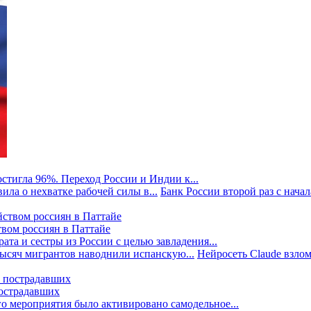
стигла 96%. Переход России и Индии к...
ила о нехватке рабочей силы в...
Банк России второй раз с начала
твом россиян в Паттайе
та и сестры из России с целью завладения...
тысяч мигрантов наводнили испанскую...
Нейросеть Claude взлом
пострадавших
го мероприятия было активировано самодельное...