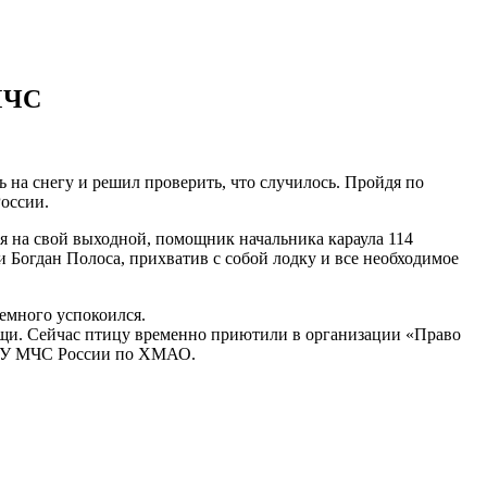
 МЧС
вь
на снегу и решил проверить, что случилось. Пройдя по
оссии.
я на свой выходной, помощник начальника караула 114
ти
Богдан
Полоса, прихватив с собой лодку и все необходимое
немного успокоился.
щи. Сейчас птицу временно приютили в организации «Право
 ГУ МЧС России по ХМАО.