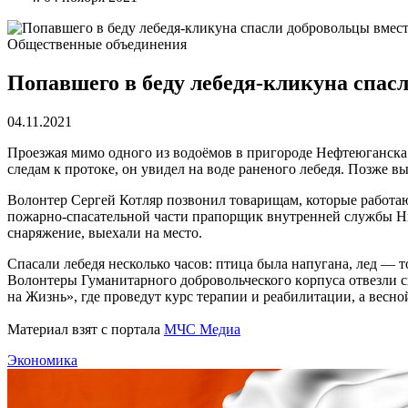
Общественные объединения
Попавшего в беду лебедя-кликуна спас
04.11.2021
Проезжая мимо одного из водоёмов в пригороде Нефтеюганск
следам к протоке, он увидел на воде раненого лебедя. Позже в
Волонтер Сергей Котляр позвонил
товарищам, которые работаю
пожарно-спасательной части прапорщик внутренней службы
Н
снаряжение, вы
ехали на место.
Спасали лебедя несколько часов: птица была напугана, лед — т
Волонтеры
Гуманитарного
д
обровольческого
к
орпуса отвезли 
на Жизнь», где проведут курс терапии и реабилитации, а весн
Материал взят с портала
МЧС Медиа
Экономика