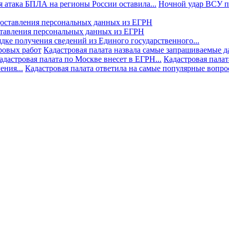
 атака БПЛА на регионы России оставила...
Ночной удар ВСУ по
ставления персональных данных из ЕГРН
дке получения сведений из Единого государственного...
ровых работ
Кадастровая палата назвала самые запрашиваемые д
адастровая палата по Москве внесет в ЕГРН...
Кадастровая палат
ния...
Кадастровая палата ответила на самые популярные вопр