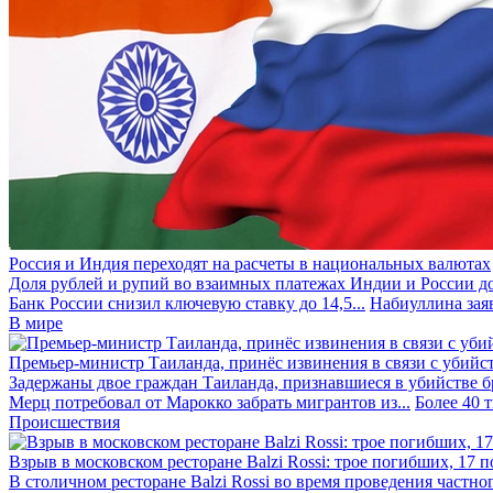
Россия и Индия переходят на расчеты в национальных валютах
Доля рублей и рупий во взаимных платежах Индии и России до
Банк России снизил ключевую ставку до 14,5...
Набиуллина заяв
В мире
Премьер-министр Таиланда, принёс извинения в связи с убийс
Задержаны двое граждан Таиланда, признавшиеся в убийстве бра
Мерц потребовал от Марокко забрать мигрантов из...
Более 40 
Происшествия
Взрыв в московском ресторане Balzi Rossi: трое погибших, 17 
В столичном ресторане Balzi Rossi во время проведения частно