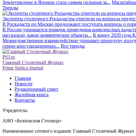
Землетрясение в Японии стало самым сильным за...
Масштабная
Тренды
Эксперты столичного Роскадастра ответили на вопросы предо
В Роскадастр по Москве продолжают поступать вопросы о поря
В России упрощается порядок проведения комплексных кадаст
рассказали, какие коммерческие объекты...
К концу 2020 года К
Межведомственное взаимодействие упрощает процедуру получе
серию консультационных...
Все тренды
PSJ.ru
Главный Столичный Журнал
Prime Stolica Journal
Главная
Новости
Редакционный совет
Жалобная книга
Контакты
Учредитель:
АНО «Безопасная Столица»
Наименование сетевого издания: Главный Столичный Журнал