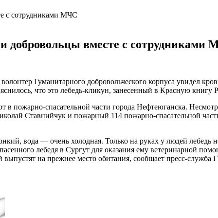
ли добровольцы вместе с сотрудниками
а волонтер Гуманитарного
д
обровольческого
к
орпуса увидел
кро
ыяснилось, что это лебедь-кликун,
занесенный
в Красную книгу Р
т в пожарно-спасательной части города Нефтеюганска. Несмотр
иколай
Ставнийчук и пожарный 114 пожарно-спасательной час
онкий, вода — очень холодная. Только на руках у людей лебедь 
спасенного лебедя в Сургут для оказания
ему
ветеринарной помо
ой выпустят на прежнее место обитания,
сообщает пресс-служба