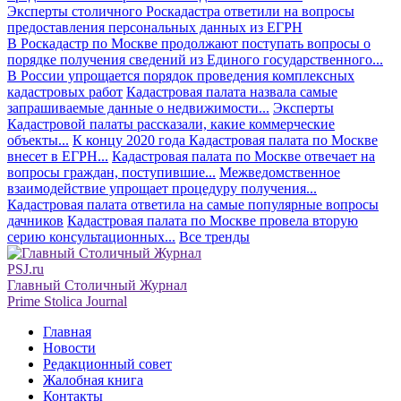
Эксперты столичного Роскадастра ответили на вопросы
предоставления персональных данных из ЕГРН
В Роскадастр по Москве продолжают поступать вопросы о
порядке получения сведений из Единого государственного...
В России упрощается порядок проведения комплексных
кадастровых работ
Кадастровая палата назвала самые
запрашиваемые данные о недвижимости...
Эксперты
Кадастровой палаты рассказали, какие коммерческие
объекты...
К концу 2020 года Кадастровая палата по Москве
внесет в ЕГРН...
Кадастровая палата по Москве отвечает на
вопросы граждан, поступившие...
Межведомственное
взаимодействие упрощает процедуру получения...
Кадастровая палата ответила на самые популярные вопросы
дачников
Кадастровая палата по Москве провела вторую
серию консультационных...
Все тренды
PSJ.ru
Главный Столичный Журнал
Prime Stolica Journal
Главная
Новости
Редакционный совет
Жалобная книга
Контакты