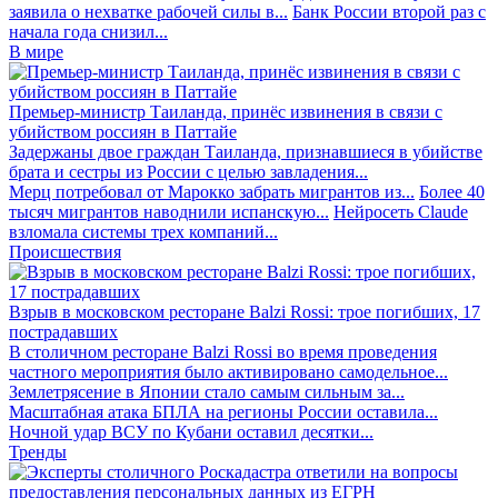
заявила о нехватке рабочей силы в...
Банк России второй раз с
начала года снизил...
В мире
Премьер-министр Таиланда, принёс извинения в связи с
убийством россиян в Паттайе
Задержаны двое граждан Таиланда, признавшиеся в убийстве
брата и сестры из России с целью завладения...
Мерц потребовал от Марокко забрать мигрантов из...
Более 40
тысяч мигрантов наводнили испанскую...
Нейросеть Claude
взломала системы трех компаний...
Происшествия
Взрыв в московском ресторане Balzi Rossi: трое погибших, 17
пострадавших
В столичном ресторане Balzi Rossi во время проведения
частного мероприятия было активировано самодельное...
Землетрясение в Японии стало самым сильным за...
Масштабная атака БПЛА на регионы России оставила...
Ночной удар ВСУ по Кубани оставил десятки...
Тренды