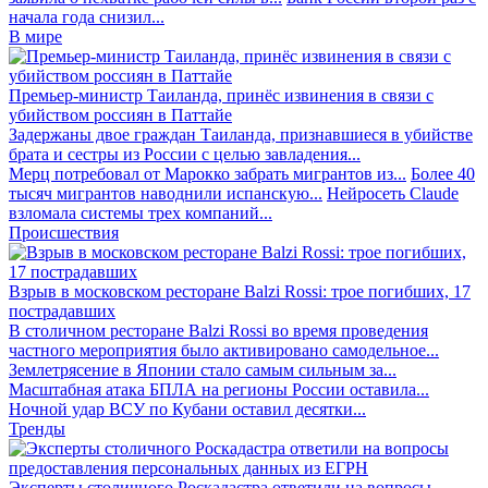
начала года снизил...
В мире
Премьер-министр Таиланда, принёс извинения в связи с
убийством россиян в Паттайе
Задержаны двое граждан Таиланда, признавшиеся в убийстве
брата и сестры из России с целью завладения...
Мерц потребовал от Марокко забрать мигрантов из...
Более 40
тысяч мигрантов наводнили испанскую...
Нейросеть Claude
взломала системы трех компаний...
Происшествия
Взрыв в московском ресторане Balzi Rossi: трое погибших, 17
пострадавших
В столичном ресторане Balzi Rossi во время проведения
частного мероприятия было активировано самодельное...
Землетрясение в Японии стало самым сильным за...
Масштабная атака БПЛА на регионы России оставила...
Ночной удар ВСУ по Кубани оставил десятки...
Тренды
Эксперты столичного Роскадастра ответили на вопросы