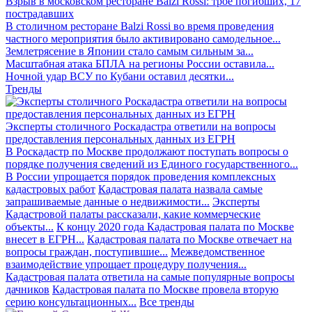
Взрыв в московском ресторане Balzi Rossi: трое погибших, 17
пострадавших
В столичном ресторане Balzi Rossi во время проведения
частного мероприятия было активировано самодельное...
Землетрясение в Японии стало самым сильным за...
Масштабная атака БПЛА на регионы России оставила...
Ночной удар ВСУ по Кубани оставил десятки...
Тренды
Эксперты столичного Роскадастра ответили на вопросы
предоставления персональных данных из ЕГРН
В Роскадастр по Москве продолжают поступать вопросы о
порядке получения сведений из Единого государственного...
В России упрощается порядок проведения комплексных
кадастровых работ
Кадастровая палата назвала самые
запрашиваемые данные о недвижимости...
Эксперты
Кадастровой палаты рассказали, какие коммерческие
объекты...
К концу 2020 года Кадастровая палата по Москве
внесет в ЕГРН...
Кадастровая палата по Москве отвечает на
вопросы граждан, поступившие...
Межведомственное
взаимодействие упрощает процедуру получения...
Кадастровая палата ответила на самые популярные вопросы
дачников
Кадастровая палата по Москве провела вторую
серию консультационных...
Все тренды