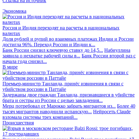
Ссылка на источник
Экономика
Россия и Индия переходят на расчеты в национальных
валютах
Доля рублей и рупий во взаимных платежах Индии и России
достигла 96%. Переход России и Индии к...
Банк России снизил ключевую ставку до 14,5...
Набиуллина
заявила о нехватке рабочей силы в...
Банк России второй раз с
начала года снизил...
В мире
Премьер-министр Таиланда, принёс извинения в связи с
убийством россиян в Паттайе
Задержаны двое граждан Таиланда, признавшиеся в убийстве
брата и сестры из России с целью завладения...
Мерц потребовал от Марокко забрать мигрантов из...
Более 40
тысяч мигрантов наводнили испанскую...
Нейросеть Claude
взломала системы трех компаний...
Происшествия