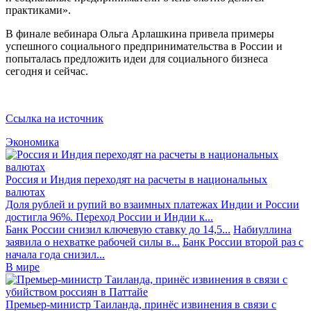
практиками».
В финале вебинара Ольга Арлашкина привела примеры
успешного социального предпринимательства в России и
попыталась предложить идеи для социального бизнеса
сегодня и сейчас.
Ссылка на источник
Экономика
Россия и Индия переходят на расчеты в национальных
валютах
Доля рублей и рупий во взаимных платежах Индии и России
достигла 96%. Переход России и Индии к...
Банк России снизил ключевую ставку до 14,5...
Набиуллина
заявила о нехватке рабочей силы в...
Банк России второй раз с
начала года снизил...
В мире
Премьер-министр Таиланда, принёс извинения в связи с