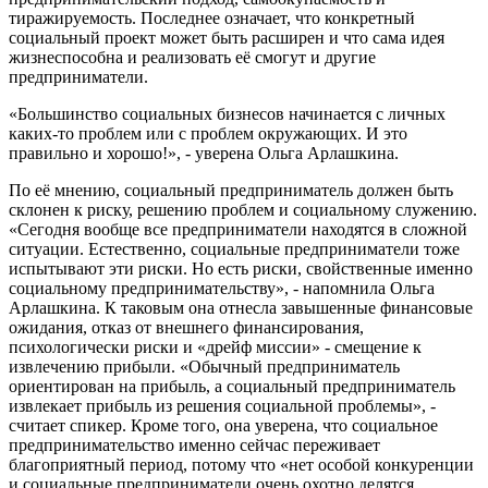
тиражируемость. Последнее означает, что конкретный
социальный проект может быть расширен и что сама идея
жизнеспособна и реализовать её смогут и другие
предприниматели.
«Большинство социальных бизнесов начинается с личных
каких-то проблем или с проблем окружающих. И это
правильно и хорошо!», - уверена Ольга Арлашкина.
По её мнению, социальный предприниматель должен быть
склонен к риску, решению проблем и социальному служению.
«Сегодня вообще все предприниматели находятся в сложной
ситуации. Естественно, социальные предприниматели тоже
испытывают эти риски. Но есть риски, свойственные именно
социальному предпринимательству», - напомнила Ольга
Арлашкина. К таковым она отнесла завышенные финансовые
ожидания, отказ от внешнего финансирования,
психологически риски и «дрейф миссии» - смещение к
извлечению прибыли. «Обычный предприниматель
ориентирован на прибыль, а социальный предприниматель
извлекает прибыль из решения социальной проблемы», -
считает спикер. Кроме того, она уверена, что социальное
предпринимательство именно сейчас переживает
благоприятный период, потому что «нет особой конкуренции
и социальные предприниматели очень охотно делятся