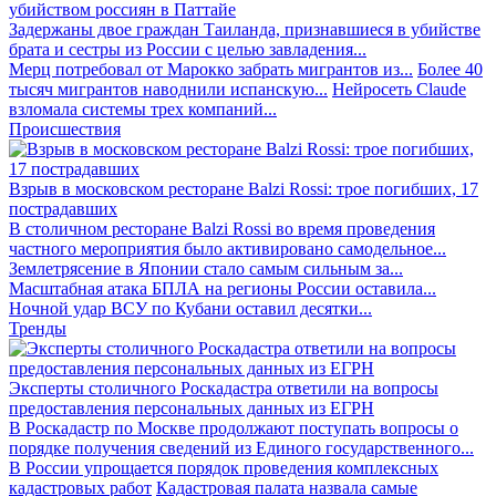
убийством россиян в Паттайе
Задержаны двое граждан Таиланда, признавшиеся в убийстве
брата и сестры из России с целью завладения...
Мерц потребовал от Марокко забрать мигрантов из...
Более 40
тысяч мигрантов наводнили испанскую...
Нейросеть Claude
взломала системы трех компаний...
Происшествия
Взрыв в московском ресторане Balzi Rossi: трое погибших, 17
пострадавших
В столичном ресторане Balzi Rossi во время проведения
частного мероприятия было активировано самодельное...
Землетрясение в Японии стало самым сильным за...
Масштабная атака БПЛА на регионы России оставила...
Ночной удар ВСУ по Кубани оставил десятки...
Тренды
Эксперты столичного Роскадастра ответили на вопросы
предоставления персональных данных из ЕГРН
В Роскадастр по Москве продолжают поступать вопросы о
порядке получения сведений из Единого государственного...
В России упрощается порядок проведения комплексных
кадастровых работ
Кадастровая палата назвала самые