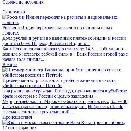
Ссылка на источник
Экономика
Россия и Индия переходят на расчеты в национальных
валютах
Доля рублей и рупий во взаимных платежах Индии и России
достигла 96%. Переход России и Индии к...
Банк России снизил ключевую ставку до 14,5...
Набиуллина
заявила о нехватке рабочей силы в...
Банк России второй раз с
начала года снизил...
В мире
Премьер-министр Таиланда, принёс извинения в связи с
убийством россиян в Паттайе
Задержаны двое граждан Таиланда, признавшиеся в убийстве
брата и сестры из России с целью завладения...
Мерц потребовал от Марокко забрать мигрантов из...
Более 40
тысяч мигрантов наводнили испанскую...
Нейросеть Claude
взломала системы трех компаний...
Происшествия