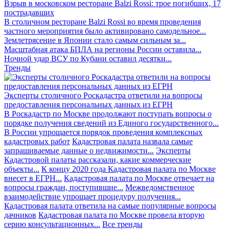
Взрыв в московском ресторане Balzi Rossi: трое погибших, 17
пострадавших
В столичном ресторане Balzi Rossi во время проведения
частного мероприятия было активировано самодельное...
Землетрясение в Японии стало самым сильным за...
Масштабная атака БПЛА на регионы России оставила...
Ночной удар ВСУ по Кубани оставил десятки...
Тренды
Эксперты столичного Роскадастра ответили на вопросы
предоставления персональных данных из ЕГРН
В Роскадастр по Москве продолжают поступать вопросы о
порядке получения сведений из Единого государственного...
В России упрощается порядок проведения комплексных
кадастровых работ
Кадастровая палата назвала самые
запрашиваемые данные о недвижимости...
Эксперты
Кадастровой палаты рассказали, какие коммерческие
объекты...
К концу 2020 года Кадастровая палата по Москве
внесет в ЕГРН...
Кадастровая палата по Москве отвечает на
вопросы граждан, поступившие...
Межведомственное
взаимодействие упрощает процедуру получения...
Кадастровая палата ответила на самые популярные вопросы
дачников
Кадастровая палата по Москве провела вторую
серию консультационных...
Все тренды