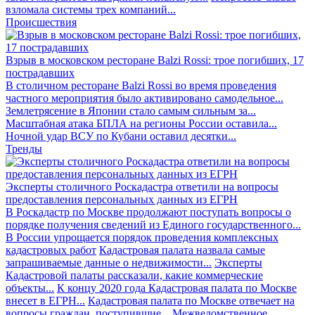
взломала системы трех компаний...
Происшествия
Взрыв в московском ресторане Balzi Rossi: трое погибших, 17
пострадавших
В столичном ресторане Balzi Rossi во время проведения
частного мероприятия было активировано самодельное...
Землетрясение в Японии стало самым сильным за...
Масштабная атака БПЛА на регионы России оставила...
Ночной удар ВСУ по Кубани оставил десятки...
Тренды
Эксперты столичного Роскадастра ответили на вопросы
предоставления персональных данных из ЕГРН
В Роскадастр по Москве продолжают поступать вопросы о
порядке получения сведений из Единого государственного...
В России упрощается порядок проведения комплексных
кадастровых работ
Кадастровая палата назвала самые
запрашиваемые данные о недвижимости...
Эксперты
Кадастровой палаты рассказали, какие коммерческие
объекты...
К концу 2020 года Кадастровая палата по Москве
внесет в ЕГРН...
Кадастровая палата по Москве отвечает на
вопросы граждан, поступившие...
Межведомственное