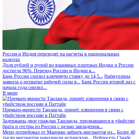
Россия и Индия переходят на расчеты в национальных
валютах
Доля рублей и рупий во взаимных платежах Индии и России
достигла 96%. Переход России и Индии к...
Банк России снизил ключевую ставку до 14,5...
Набиуллина
заявила о нехватке рабочей силы в...
Банк России второй раз с
начала года снизил...
В мире
Премьер-министр Таиланда, принёс извинения в связи с
убийством россиян в Паттайе
Задержаны двое граждан Таиланда, признавшиеся в убийстве
брата и сестры из России с целью завладения...
Мерц потребовал от Марокко забрать мигрантов из...
Более 40
тысяч мигрантов наводнили испанскую...
Нейросеть Claude