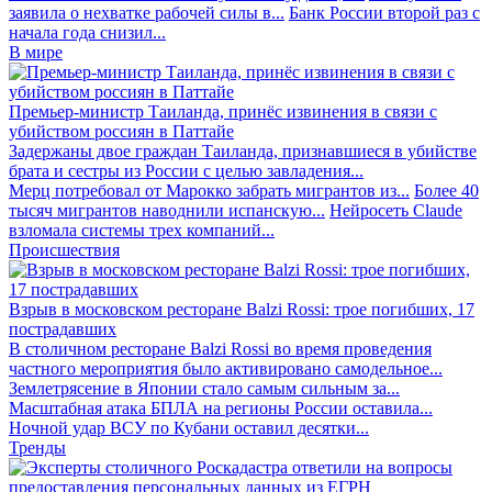
заявила о нехватке рабочей силы в...
Банк России второй раз с
начала года снизил...
В мире
Премьер-министр Таиланда, принёс извинения в связи с
убийством россиян в Паттайе
Задержаны двое граждан Таиланда, признавшиеся в убийстве
брата и сестры из России с целью завладения...
Мерц потребовал от Марокко забрать мигрантов из...
Более 40
тысяч мигрантов наводнили испанскую...
Нейросеть Claude
взломала системы трех компаний...
Происшествия
Взрыв в московском ресторане Balzi Rossi: трое погибших, 17
пострадавших
В столичном ресторане Balzi Rossi во время проведения
частного мероприятия было активировано самодельное...
Землетрясение в Японии стало самым сильным за...
Масштабная атака БПЛА на регионы России оставила...
Ночной удар ВСУ по Кубани оставил десятки...
Тренды