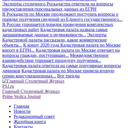
Эксперты столичного Роскадастра ответили на вопросы
предоставления персональных данных из ЕГРН
В Роскадастр по Москве продолжают поступать вопросы о
порядке получения сведений из Единого государственного...
В России упрощается порядок проведения комплексных
кадастровых работ
Кадастровая палата назвала самые
запрашиваемые данные о недвижимости...
Эксперты
Кадастровой палаты рассказали, какие коммерческие
объекты...
К концу 2020 года Кадастровая палата по Москве
внесет в ЕГРН...
Кадастровая палата по Москве отвечает на
вопросы граждан, поступившие...
Межведомственное
взаимодействие упрощает процедуру получения...
Кадастровая палата ответила на самые популярные вопросы
дачников
Кадастровая палата по Москве провела вторую
серию консультационных...
Все тренды
PSJ.ru
Главный Столичный Журнал
Prime Stolica Journal
Главная
Новости
Редакционный совет
Жалобная книга
Контакты