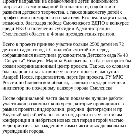
Проект направлен на ознакомление детей дошкольного
возраста с азами пожарной безопасности, содействию
развития детского творчества, а также знакомству детей с
профессиями пожарного и спасателя. Его реализация стала,
возможно, благодаря победе Смоленского ВДПО в конкурсе
среди НКО и получения субсидии Администрации
Смоленской области и Фонда президентских грантов.
Всего в проекте приняло участие больше 2500 детей из 72
детских садов города. С подробным отчётом перед
собравшимися выступила руководитель Детского сада № 48
"Совушка" Немцева Марина Валерьевна, на базе которого был
создан координационный центр проекта. Так же, со словами
благодарности за активное участие в проекте выступил
Андрей Носов, представитель партнёра проекта, ГУ МЧС
России по Смоленской области, главный государственный
инспектор по пожарному надзору города Смоленска.
После официальной части были показаны лучшие работы
участников различных конкурсов, которые проводились в
рамках проекта: видеоролики, рисунки, фотографии и пр.
Вкусный кофе-брейк позволил подкрепиться участникам
конференции и набраться новых сил перед второй частью
мероприятия - награждением самых активных дошкольных
учреждений города.