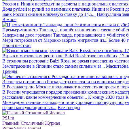
Россия и Индия переходят на расчеты в национальных валютах
Доля рублей и рупий во взаимных платежах Индии и России до
Банк России снизил ключевую ставку до 14,5...
Набиуллина заяв
В мире
Премьер-министр Таиланда, принёс извинения в связи с убийс
Задержаны двое граждан Таиланда, признавшиеся в убийстве бра
Мерц потребовал от Марокко забрать мигрантов из...
Более 40 
Происшествия
Взрыв в московском ресторане Balzi Rossi: трое погибших, 17 
В столичном ресторане Balzi Rossi во время проведения частно
Землетрясение в Японии стало самым сильным за...
Масштабная
Тренды
Эксперты столичного Роскадастра ответили на вопросы предо
В Роскадастр по Москве продолжают поступать вопросы о поря
В России упрощается порядок проведения комплексных кадаст
рассказали, какие коммерческие объекты...
К концу 2020 года К
Межведомственное взаимодействие упрощает процедуру получе
серию консультационных...
Все тренды
PSJ.ru
Главный Столичный Журнал
Prime Stolica Journal