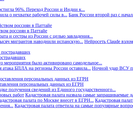
стигла 96%. Переход России и Индии к...
ила о нехватке рабочей силы в...
Банк России второй раз с начала
твом россиян в Паттайе
та и сестры из России с целью завладения...
тысяч мигрантов наводнили испанскую...
Нейросеть Claude взлом
пострадавших
го мероприятия было активировано самодельное...
 атака БПЛА на регионы России оставила...
Ночной удар ВСУ по
ставления персональных данных из ЕГРН
дке получения сведений из Единого государственного...
ровых работ
Кадастровая палата назвала самые запрашиваемые д
адастровая палата по Москве внесет в ЕГРН...
Кадастровая палат
ния...
Кадастровая палата ответила на самые популярные вопр