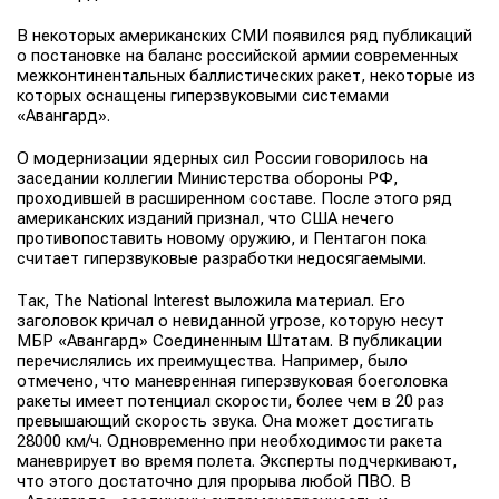
В некоторых американских СМИ появился ряд публикаций
о постановке на баланс российской армии современных
межконтинентальных баллистических ракет, некоторые из
которых оснащены гиперзвуковыми системами
«Авангард».
О модернизации ядерных сил России говорилось на
заседании коллегии Министерства обороны РФ,
проходившей в расширенном составе. После этого ряд
американских изданий признал, что США нечего
противопоставить новому оружию, и Пентагон пока
считает гиперзвуковые разработки недосягаемыми.
Так, The National Interest выложила материал. Его
заголовок кричал о невиданной угрозе, которую несут
МБР «Авангард» Соединенным Штатам. В публикации
перечислялись их преимущества. Например, было
отмечено, что маневренная гиперзвуковая боеголовка
ракеты имеет потенциал скорости, более чем в 20 раз
превышающий скорость звука. Она может достигать
28000 км/ч. Одновременно при необходимости ракета
маневрирует во время полета. Эксперты подчеркивают,
что этого достаточно для прорыва любой ПВО. В