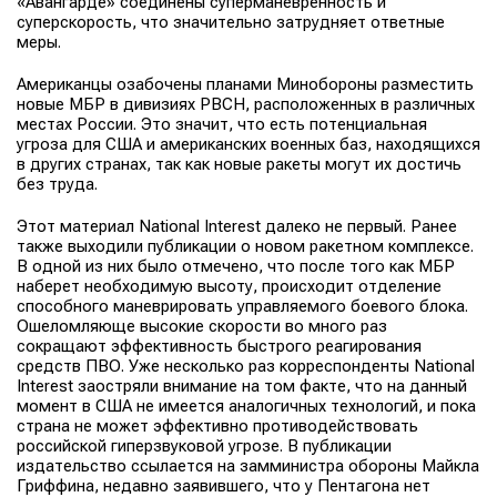
«Авангарде» соединены суперманевренность и
суперскорость, что значительно затрудняет ответные
меры.
Американцы озабочены планами Минобороны разместить
новые МБР в дивизиях РВСН, расположенных в различных
местах России. Это значит, что есть потенциальная
угроза для США и американских военных баз, находящихся
в других странах, так как новые ракеты могут их достичь
без труда.
Этот материал National Interest далеко не первый. Ранее
также выходили публикации о новом ракетном комплексе.
В одной из них было отмечено, что после того как МБР
наберет необходимую высоту, происходит отделение
способного маневрировать управляемого боевого блока.
Ошеломляюще высокие скорости во много раз
сокращают эффективность быстрого реагирования
средств ПВО. Уже несколько раз корреспонденты National
Interest заостряли внимание на том факте, что на данный
момент в США не имеется аналогичных технологий, и пока
страна не может эффективно противодействовать
российской гиперзвуковой угрозе. В публикации
издательство ссылается на замминистра обороны Майкла
Гриффина, недавно заявившего, что у Пентагона нет