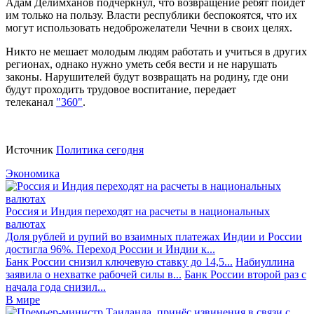
Адам Делимханов подчеркнул, что возвращение ребят пойдет
им только на пользу. Власти республики беспокоятся, что их
могут использовать недоброжелатели Чечни в своих целях.
Никто не мешает молодым людям работать и учиться в других
регионах, однако нужно уметь себя вести и не нарушать
законы. Нарушителей будут возвращать на родину, где они
будут проходить трудовое воспитание, передает
телеканал
"360"
.
Источник
Политика сегодня
Экономика
Россия и Индия переходят на расчеты в национальных
валютах
Доля рублей и рупий во взаимных платежах Индии и России
достигла 96%. Переход России и Индии к...
Банк России снизил ключевую ставку до 14,5...
Набиуллина
заявила о нехватке рабочей силы в...
Банк России второй раз с
начала года снизил...
В мире