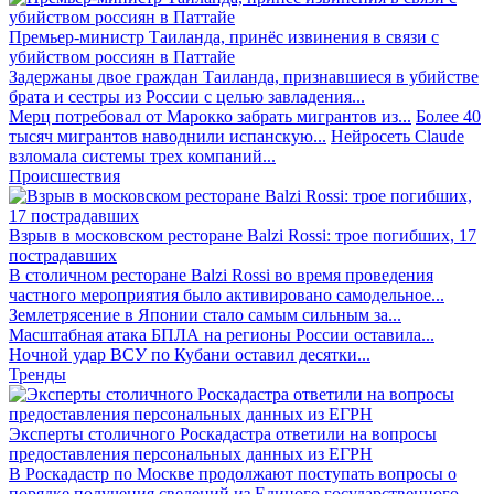
Премьер-министр Таиланда, принёс извинения в связи с
убийством россиян в Паттайе
Задержаны двое граждан Таиланда, признавшиеся в убийстве
брата и сестры из России с целью завладения...
Мерц потребовал от Марокко забрать мигрантов из...
Более 40
тысяч мигрантов наводнили испанскую...
Нейросеть Claude
взломала системы трех компаний...
Происшествия
Взрыв в московском ресторане Balzi Rossi: трое погибших, 17
пострадавших
В столичном ресторане Balzi Rossi во время проведения
частного мероприятия было активировано самодельное...
Землетрясение в Японии стало самым сильным за...
Масштабная атака БПЛА на регионы России оставила...
Ночной удар ВСУ по Кубани оставил десятки...
Тренды
Эксперты столичного Роскадастра ответили на вопросы
предоставления персональных данных из ЕГРН
В Роскадастр по Москве продолжают поступать вопросы о
порядке получения сведений из Единого государственного...