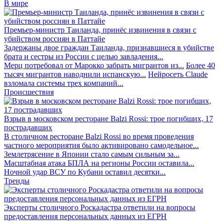
В мире
Премьер-министр Таиланда, принёс извинения в связи с
убийством россиян в Паттайе
Задержаны двое граждан Таиланда, признавшиеся в убийстве
брата и сестры из России с целью завладения...
Мерц потребовал от Марокко забрать мигрантов из...
Более 40
тысяч мигрантов наводнили испанскую...
Нейросеть Claude
взломала системы трех компаний...
Происшествия
Взрыв в московском ресторане Balzi Rossi: трое погибших, 17
пострадавших
В столичном ресторане Balzi Rossi во время проведения
частного мероприятия было активировано самодельное...
Землетрясение в Японии стало самым сильным за...
Масштабная атака БПЛА на регионы России оставила...
Ночной удар ВСУ по Кубани оставил десятки...
Тренды
Эксперты столичного Роскадастра ответили на вопросы
предоставления персональных данных из ЕГРН