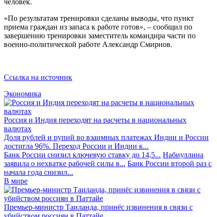
человек.
«По результатам тренировки сделаны выводы, что пункт
приема граждан из запаса к работе готов», – сообщил по
завершению тренировки заместитель командира части по
военно-политической работе Александр Смирнов.
Ссылка на источник
Экономика
Россия и Индия переходят на расчеты в национальных
валютах
Доля рублей и рупий во взаимных платежах Индии и России
достигла 96%. Переход России и Индии к...
Банк России снизил ключевую ставку до 14,5...
Набиуллина
заявила о нехватке рабочей силы в...
Банк России второй раз с
начала года снизил...
В мире
Премьер-министр Таиланда, принёс извинения в связи с
убийством россиян в Паттайе