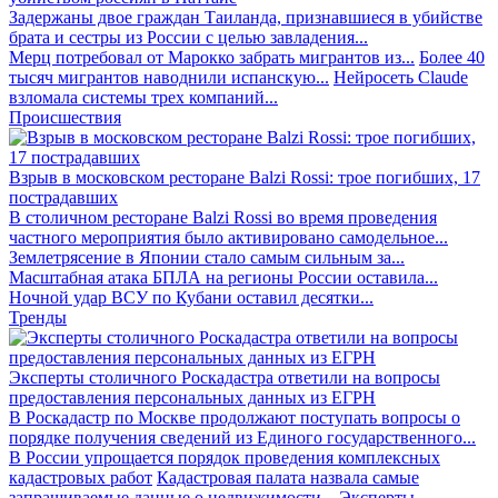
Задержаны двое граждан Таиланда, признавшиеся в убийстве
брата и сестры из России с целью завладения...
Мерц потребовал от Марокко забрать мигрантов из...
Более 40
тысяч мигрантов наводнили испанскую...
Нейросеть Claude
взломала системы трех компаний...
Происшествия
Взрыв в московском ресторане Balzi Rossi: трое погибших, 17
пострадавших
В столичном ресторане Balzi Rossi во время проведения
частного мероприятия было активировано самодельное...
Землетрясение в Японии стало самым сильным за...
Масштабная атака БПЛА на регионы России оставила...
Ночной удар ВСУ по Кубани оставил десятки...
Тренды
Эксперты столичного Роскадастра ответили на вопросы
предоставления персональных данных из ЕГРН
В Роскадастр по Москве продолжают поступать вопросы о
порядке получения сведений из Единого государственного...
В России упрощается порядок проведения комплексных
кадастровых работ
Кадастровая палата назвала самые
запрашиваемые данные о недвижимости...
Эксперты