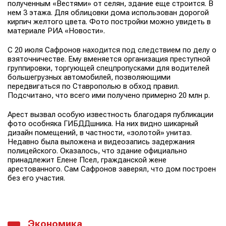
полученным «
Вестями
» от селян, здание еще строится. В
нем 3 этажа. Для облицовки дома использован дорогой
кирпич желтого цвета. Фото постройки можно увидеть в
материале
РИА «Новости».
С 20 июля Сафронов находится под следствием по делу о
взяточничестве. Ему вменяется организация преступной
группировки, торгующей спецпропусками для водителей
большегрузных автомобилей, позволяющими
передвигаться по Ставрополью в обход правил.
Подсчитано, что всего ими получено примерно 20 млн р.
Арест вызвал особую известность благодаря публикации
фото особняка ГИБДДшника. На них видно шикарный
дизайн помещений, в частности, «золотой» унитаз.
Недавно была выложена и видеозапись задержания
полицейского. Оказалось, что здание официально
принадлежит Елене Псел, гражданской жене
арестованного. Сам Сафронов заверял, что дом построен
без его участия.
Экономика