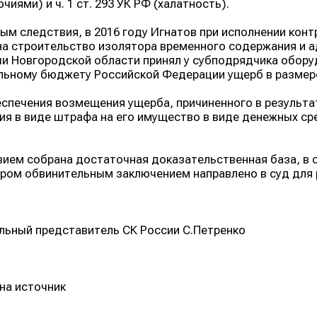
чиями) и ч. 1 ст. 293 УК РФ (халатность).
ым следствия, в 2016 году Игнатов при исполнении конт
на строительство изолятора временного содержания и 
и Новгородской области принял у субподрядчика обору
ьному бюджету Российской Федерации ущерб в размере 
спечения возмещения ущерба, причиненного в результа
ия в виде штрафа на его имущество в виде денежных сре
ием собрана достаточная доказательственная база, в 
ром обвинительным заключением направлено в суд для 
ьный представитель СК России С.Петренко
на источник