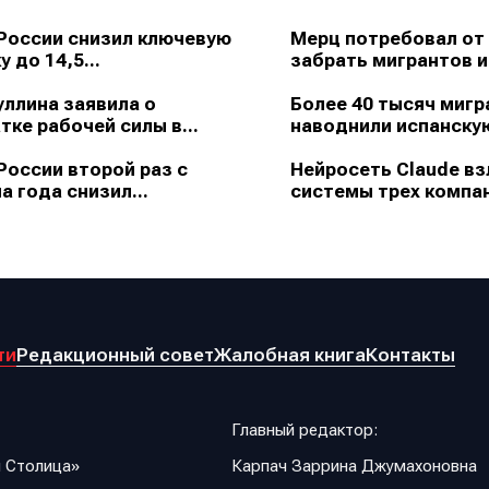
России снизил ключевую
Мерц потребовал от
у до 14,5...
забрать мигрантов из
ллина заявила о
Более 40 тысяч мигр
тке рабочей силы в...
наводнили испанскую
России второй раз с
Нейросеть Claude в
а года снизил...
системы трех компан
ти
Редакционный совет
Жалобная книга
Контакты
Главный редактор:
 Столица»
Карпач Заррина Джумахоновна