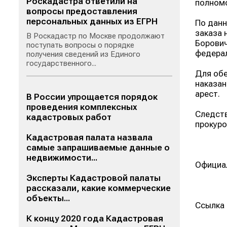
Роскадастра ответили на
полномо
вопросы предоставления
персональных данных из ЕГРН
По данн
заказа 
В Роскадастр по Москве продолжают
Борович
поступать вопросы о порядке
федерал
получения сведений из Единого
государственного...
Для обе
наказан
арест.
В России упрощается порядок
проведения комплексных
Следств
кадастровых работ
прокуро
Кадастровая палата назвала
самые запрашиваемые данные о
недвижимости...
Официал
Эксперты Кадастровой палаты
рассказали, какие коммерческие
объекты...
Ссылка 
К концу 2020 года Кадастровая