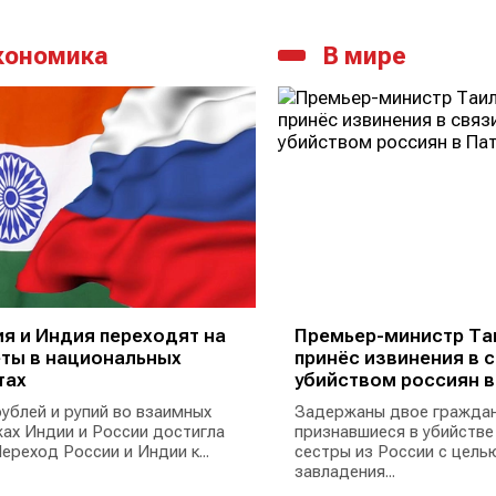
кономика
В мире
я и Индия переходят на
Премьер-министр Та
ты в национальных
принёс извинения в с
тах
убийством россиян в
ублей и рупий во взаимных
Задержаны двое граждан
ах Индии и России достигла
признавшиеся в убийстве
ереход России и Индии к...
сестры из России с цель
завладения...