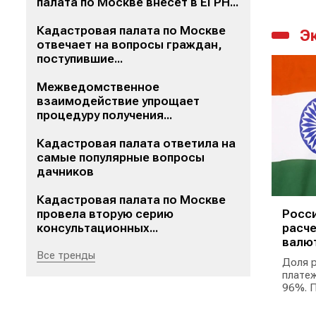
палата по Москве внесет в ЕГРН...
Кадастровая палата по Москве
Э
отвечает на вопросы граждан,
поступившие...
Межведомственное
взаимодействие упрощает
процедуру получения...
Кадастровая палата ответила на
самые популярные вопросы
дачников
Кадастровая палата по Москве
провела вторую серию
Росси
консультационных...
расче
валю
Все тренды
Доля р
платеж
96%. П