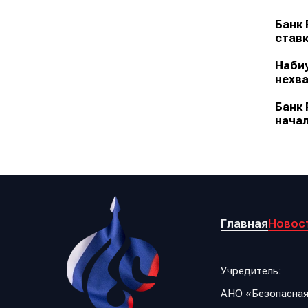
Банк 
ставк
Набиу
нехва
Банк 
начал
Главная
Новос
Учредитель:
АНО «Безопасная