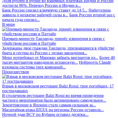
Доля рублей и рупий во взаимных платежах Индии и России
достигла 96%. Переход России и Индии к...
Банк России снизил ключевую ставку до 14,5...
Набиуллина
заявила о нехватке рабочей силы в...
Банк России второй раз с
начала года снизил...
В мире
Премьер-министр Таиланда, принёс извинения в связи с
убийством россиян в Паттайе
Задержаны двое граждан Таиланда, признавшиеся в убийстве
брата и сестры из России с целью завладения...
Мерц потребовал от Марокко забрать мигрантов из...
Более 40
тысяч мигрантов наводнили испанскую...
Нейросеть Claude
взломала системы трех компаний...
Происшествия
Взрыв в московском ресторане Balzi Rossi: трое погибших, 17
пострадавших
В столичном ресторане Balzi Rossi во время проведения
частного мероприятия было активировано самодельное...
Землетрясение в Японии стало самым сильным за...
Масштабная атака БПЛА на регионы России оставила...
Ночной удар ВСУ по Кубани оставил десятки...