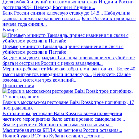
Доля рублей и рупий во взаимных платежах Индии и России
достигла 96%. Переход России и Индии к...
Банк России снизил ключевую ставку до 14,5...
Набиуллина
заявила о нехватке рабочей силы в...
Банк России второй раз с
начала года снизил...
В мире
Премьер-министр Таиланда, принёс извинения в связи с
убийством россиян в Паттайе
Задержаны двое граждан Таиланда, признавшиеся в убийстве
брата и сестры из России с целью завладения...
Мерц потребовал от Марокко забрать мигрантов из...
Более 40
тысяч мигрантов наводнили испанскую...
Нейросеть Claude
взломала системы трех компаний...
Происшествия
Взрыв в московском ресторане Balzi Rossi: трое погибших, 17
пострадавших
В столичном ресторане Balzi Rossi во время проведения
частного мероприятия было активировано самодельное...
Землетрясение в Японии стало самым сильным за...
Масштабная атака БПЛА на регионы России оставила...
Ночной удар ВСУ по Кубани оставил десятки...