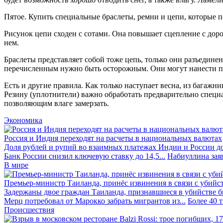
Пятое. Купить специальные браслеты, ремни и цепи, которые п
Рисунок цепи сходен с сотами. Она повышает сцепление с дор
нем.
Браслеты представляет собой тоже цепь, только они разъединен
перечисленным нужно быть осторожным. Они могут нанести по
Есть и другие правила. Как только наступает весна, из багажн
Резину (уплотнители) важно обработать предварительно специа
позволяющим влаге замерзать.
Экономика
Россия и Индия переходят на расчеты в национальных валютах
Доля рублей и рупий во взаимных платежах Индии и России до
Банк России снизил ключевую ставку до 14,5...
Набиуллина заяв
В мире
Премьер-министр Таиланда, принёс извинения в связи с убийс
Задержаны двое граждан Таиланда, признавшиеся в убийстве бра
Мерц потребовал от Марокко забрать мигрантов из...
Более 40 
Происшествия