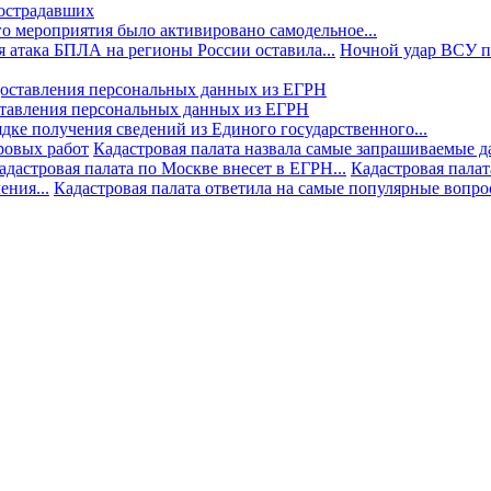
пострадавших
го мероприятия было активировано самодельное...
 атака БПЛА на регионы России оставила...
Ночной удар ВСУ по
ставления персональных данных из ЕГРН
дке получения сведений из Единого государственного...
ровых работ
Кадастровая палата назвала самые запрашиваемые д
адастровая палата по Москве внесет в ЕГРН...
Кадастровая палат
ния...
Кадастровая палата ответила на самые популярные вопр