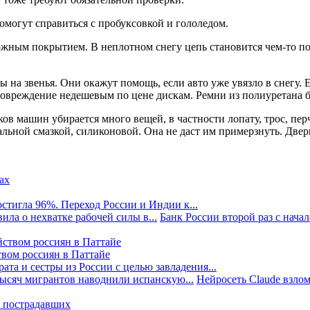
омогут справиться с пробуксовкой и гололедом.
ожным покрытием. В неплотном снегу цепь становится чем-то п
ы на звенья. Они окажут помощь, если авто уже увязло в снегу. 
вреждение недешевым по цене дискам. Ремни из полиуретана бо
иков машин убирается много вещей, в частности лопату, трос, пе
льной смазкой, силиконовой. Она не даст им примерзнуть. Двер
стигла 96%. Переход России и Индии к...
ила о нехватке рабочей силы в...
Банк России второй раз с начала
твом россиян в Паттайе
та и сестры из России с целью завладения...
тысяч мигрантов наводнили испанскую...
Нейросеть Claude взлом