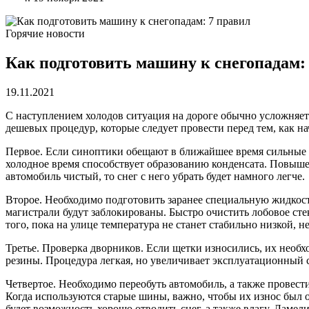
Горячие новости
Как подготовить машину к снегопадам:
19.11.2021
С наступлением холодов ситуация на дороге обычно усложняет
дешевых процедур, которые следует провести перед тем, как н
Первое. Если синоптики обещают в ближайшее время сильные сн
холодное время способствует образованию конденсата. Повышенн
автомобиль чистый, то снег с него убрать будет намного легче.
Второе. Необходимо подготовить заранее специальную жидкост
магистрали будут заблокированы. Быстро очистить лобовое сте
того, пока на улице температура не станет стабильно низкой,
Третье. Проверка дворников. Если щетки износились, их необ
резины. Процедура легкая, но увеличивает эксплуатационный 
Четвертое. Необходимо переобуть автомобиль, а также провест
Когда используются старые шины, важно, чтобы их износ был 
будет возможность хорошо отводить снег, а также влагу. Ламел