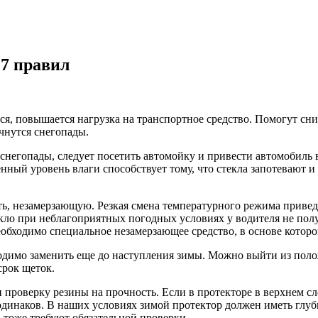
 7 правил
ся, повышается нагрузка на транспортное средство. Помогут сн
ачнутся снегопады.
егопады, следует посетить автомойку и привести автомобиль в н
ый уровень влаги способствует тому, что стекла запотевают и в
ь, незамерзающую. Резкая смена температурного режима приведе
кло при неблагоприятных погодных условиях у водителя не получ
 необходимо специальное незамерзающее средство, в основе котор
ходимо заменить еще до наступления зимы. Можно выйти из поло
срок щеток.
и проверку резины на прочность. Если в протекторе в верхнем с
одинаков. В наших условиях зимой протектор должен иметь глуб
и тоже требуют обязательной проверки.