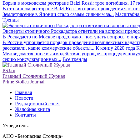
Взрыв в московском ресторане Balzi Rossi: трое погибших, 17 
В столичном ресторане Balzi Rossi во время проведения частно
Землетрясение в Японии стало самым сильным за...
Масштабная
Тренды
Эксперты столичного Роскадастра ответили на вопросы предо
В Роскадастр по Москве продолжают поступать вопросы о поря
В России упрощается порядок проведения комплексных кадаст
рассказали, какие коммерческие объекты...
К концу 2020 года К
Межведомственное взаимодействие упрощает процедуру получе
серию консультационных...
Все тренды
PSJ.ru
Главный Столичный Журнал
Prime Stolica Journal
Главная
Новости
Редакционный совет
Жалобная книга
Контакты
Учредитель:
АНО «Безопасная Столица»