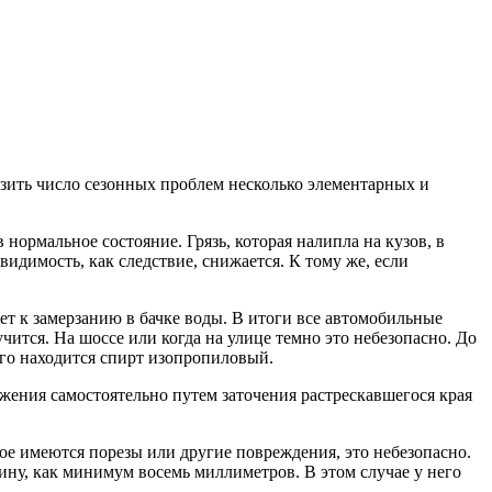
изить число сезонных проблем несколько элементарных и
ормальное состояние. Грязь, которая налипла на кузов, в
идимость, как следствие, снижается. К тому же, если
т к замерзанию в бачке воды. В итоги все автомобильные
ится. На шоссе или когда на улице темно это небезопасно. До
ого находится спирт изопропиловый.
жения самостоятельно путем заточения растрескавшегося края
лое имеются порезы или другие повреждения, это небезопасно.
ину, как минимум восемь миллиметров. В этом случае у него