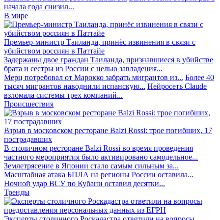
начала года снизил...
В мире
Премьер-министр Таиланда, принёс извинения в связи с
убийством россиян в Паттайе
Задержаны двое граждан Таиланда, признавшиеся в убийстве
брата и сестры из России с целью завладения...
Мерц потребовал от Марокко забрать мигрантов из...
Более 40
тысяч мигрантов наводнили испанскую...
Нейросеть Claude
взломала системы трех компаний...
Происшествия
Взрыв в московском ресторане Balzi Rossi: трое погибших, 17
пострадавших
В столичном ресторане Balzi Rossi во время проведения
частного мероприятия было активировано самодельное...
Землетрясение в Японии стало самым сильным за...
Масштабная атака БПЛА на регионы России оставила...
Ночной удар ВСУ по Кубани оставил десятки...
Тренды
Эксперты столичного Роскадастра ответили на вопросы