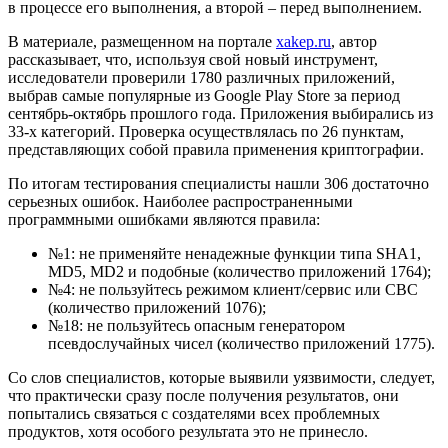
в процессе его выполнения, а второй – перед выполнением.
В материале, размещенном на портале
xakep.ru
, автор
рассказывает, что, используя свой новый инструмент,
исследователи проверили 1780 различных приложений,
выбрав самые популярные из Google Play Store за период
сентябрь-октябрь прошлого года. Приложения выбирались из
33-х категорий. Проверка осуществлялась по 26 пунктам,
представляющих собой правила применения криптографии.
По итогам тестирования специалисты нашли 306 достаточно
серьезных ошибок. Наиболее распространенными
программными ошибками являются правила:
№1: не применяйте ненадежные функции типа SHA1,
MD5, MD2 и подобные (количество приложений 1764);
№4: не пользуйтесь режимом клиент/сервис или СВС
(количество приложений 1076);
№18: не пользуйтесь опасным генератором
псевдослучайных чисел (количество приложений 1775).
Со слов специалистов, которые выявили уязвимости, следует,
что практически сразу после получения результатов, они
попытались связаться с создателями всех проблемных
продуктов, хотя особого результата это не принесло.