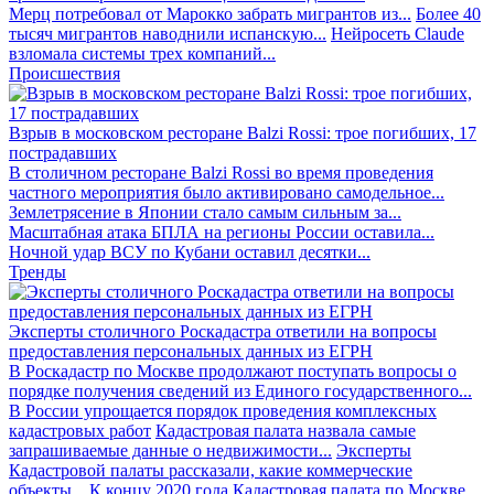
Мерц потребовал от Марокко забрать мигрантов из...
Более 40
тысяч мигрантов наводнили испанскую...
Нейросеть Claude
взломала системы трех компаний...
Происшествия
Взрыв в московском ресторане Balzi Rossi: трое погибших, 17
пострадавших
В столичном ресторане Balzi Rossi во время проведения
частного мероприятия было активировано самодельное...
Землетрясение в Японии стало самым сильным за...
Масштабная атака БПЛА на регионы России оставила...
Ночной удар ВСУ по Кубани оставил десятки...
Тренды
Эксперты столичного Роскадастра ответили на вопросы
предоставления персональных данных из ЕГРН
В Роскадастр по Москве продолжают поступать вопросы о
порядке получения сведений из Единого государственного...
В России упрощается порядок проведения комплексных
кадастровых работ
Кадастровая палата назвала самые
запрашиваемые данные о недвижимости...
Эксперты
Кадастровой палаты рассказали, какие коммерческие
объекты...
К концу 2020 года Кадастровая палата по Москве