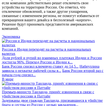
если компании действительно решат отключить свои
устройства на территории России. Он отметил, что
отключение обновлений, а также другие ухищрения,
связанные с изменением региона, не помогут избавиться от
превращения вашего девайса в бесполезный «кирпич».
Решение будут принимать представители американских
компаний.
Экономика
Россия и Индия переходят на расчеты в национальных
валютах
Доля рублей и рупий во взаимных платежах Индии и России
достигла 96%. Переход России и Индии к...
Банк России снизил ключевую ставку до 14,5...
Набиуллина
заявила о нехватке рабочей силы в...
Банк России второй раз с
начала года снизил...
В мире
Премьер-министр Таиланда, принёс извинения в связи с
убийством россиян в Паттайе
Задержаны двое граждан Таиланда, признавшиеся в убийстве
брата и сестры из России с целью завладения...