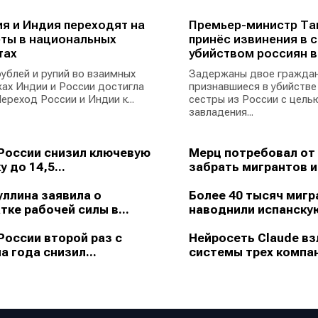
я и Индия переходят на
Премьер-министр Та
ты в национальных
принёс извинения в с
тах
убийством россиян в
ублей и рупий во взаимных
Задержаны двое граждан
ах Индии и России достигла
признавшиеся в убийстве
ереход России и Индии к...
сестры из России с цель
завладения...
России снизил ключевую
Мерц потребовал от
у до 14,5...
забрать мигрантов из
ллина заявила о
Более 40 тысяч мигр
тке рабочей силы в...
наводнили испанскую
России второй раз с
Нейросеть Claude в
а года снизил...
системы трех компан