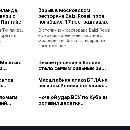
иланда,
Взрыв в московском
вязи с
ресторане Balzi Rossi: трое
 Паттайе
погибших, 17 пострадавших
 Таиланда,
В столичном ресторане Balzi Rossi
 брата и
во время проведения частного
ю
мероприятия было активировано
самодельное...
 Марокко
Землетрясение в Японии
...
стало самым сильным за...
антов
Масштабная атака БПЛА на
...
регионы России оставила...
зломала
Ночной удар ВСУ по Кубани
ий...
оставил десятки...