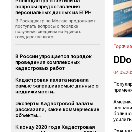
Роскадастра ответили на
вопросы предоставления
персональных данных из ЕГРН
В Роскадастр по Москве продолжают
поступать вопросы о порядке
получения сведений из Единого
государственного...
Горячие
В России упрощается порядок
DDo
проведения комплексных
кадастровых работ
04.03.20
Кадастровая палата назвала
Популяр
самые запрашиваемые данные о
применя
недвижимости...
Америка
Эксперты Кадастровой палаты
неправи
рассказали, какие коммерческие
большое
объекты...
усилить
К концу 2020 года Кадастровая
Специал