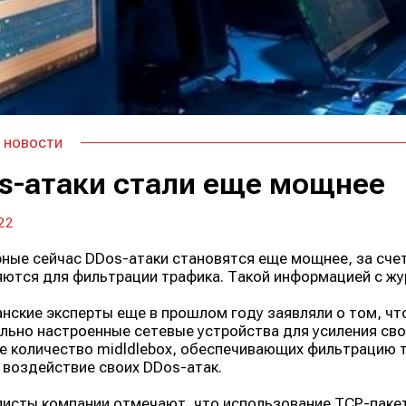
 новости
s-атаки стали еще мощнее
22
ные сейчас DDos-атаки становятся еще мощнее, за счет
ются для фильтрации трафика. Такой информацией с жу
нские эксперты еще в прошлом году заявляли о том, ч
льно настроенные сетевые устройства для усиления сво
 количество midldlebox, обеспечивающих фильтрацию 
 воздействие своих DDos-атак.
исты компании отмечают, что использование TCP-пак