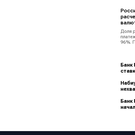
Росси
расче
валю
Доля р
платеж
96%. П
Банк 
ставк
Набиу
нехва
Банк 
начал