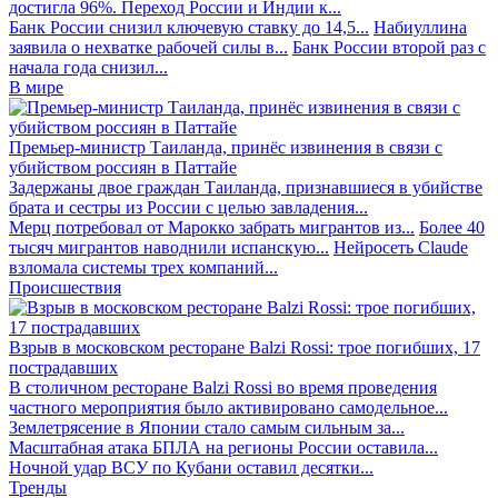
достигла 96%. Переход России и Индии к...
Банк России снизил ключевую ставку до 14,5...
Набиуллина
заявила о нехватке рабочей силы в...
Банк России второй раз с
начала года снизил...
В мире
Премьер-министр Таиланда, принёс извинения в связи с
убийством россиян в Паттайе
Задержаны двое граждан Таиланда, признавшиеся в убийстве
брата и сестры из России с целью завладения...
Мерц потребовал от Марокко забрать мигрантов из...
Более 40
тысяч мигрантов наводнили испанскую...
Нейросеть Claude
взломала системы трех компаний...
Происшествия
Взрыв в московском ресторане Balzi Rossi: трое погибших, 17
пострадавших
В столичном ресторане Balzi Rossi во время проведения
частного мероприятия было активировано самодельное...
Землетрясение в Японии стало самым сильным за...
Масштабная атака БПЛА на регионы России оставила...
Ночной удар ВСУ по Кубани оставил десятки...
Тренды