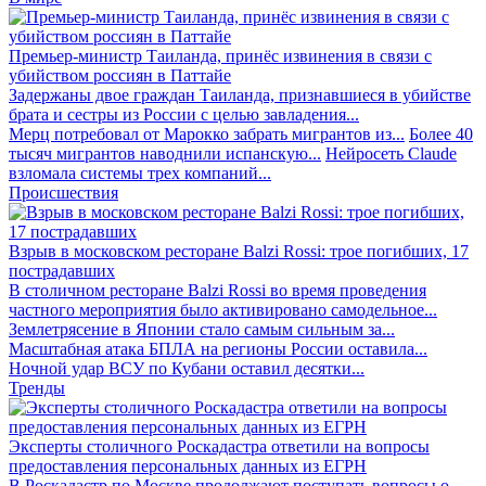
Премьер-министр Таиланда, принёс извинения в связи с
убийством россиян в Паттайе
Задержаны двое граждан Таиланда, признавшиеся в убийстве
брата и сестры из России с целью завладения...
Мерц потребовал от Марокко забрать мигрантов из...
Более 40
тысяч мигрантов наводнили испанскую...
Нейросеть Claude
взломала системы трех компаний...
Происшествия
Взрыв в московском ресторане Balzi Rossi: трое погибших, 17
пострадавших
В столичном ресторане Balzi Rossi во время проведения
частного мероприятия было активировано самодельное...
Землетрясение в Японии стало самым сильным за...
Масштабная атака БПЛА на регионы России оставила...
Ночной удар ВСУ по Кубани оставил десятки...
Тренды
Эксперты столичного Роскадастра ответили на вопросы
предоставления персональных данных из ЕГРН
В Роскадастр по Москве продолжают поступать вопросы о