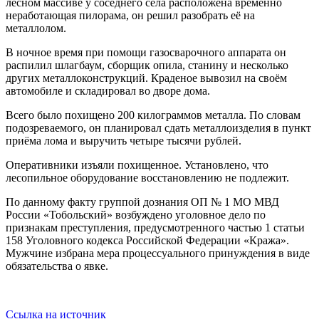
лесном массиве у соседнего села расположена временно
неработающая пилорама, он решил разобрать её на
металлолом.
В ночное время при помощи газосварочного аппарата он
распилил шлагбаум, сборщик опила, станину и несколько
других металлоконструкций. Краденое вывозил на своём
автомобиле и складировал во дворе дома.
Всего было похищено 200 килограммов металла. По словам
подозреваемого, он планировал сдать металлоизделия в пункт
приёма лома и выручить четыре тысячи рублей.
Оперативники изъяли похищенное. Установлено, что
лесопильное оборудование восстановлению не подлежит.
По данному факту группой дознания ОП № 1 МО МВД
России «Тобольский» возбуждено уголовное дело по
признакам преступления, предусмотренного частью 1 статьи
158 Уголовного кодекса Российской Федерации «Кража».
Мужчине избрана мера процессуального принуждения в виде
обязательства о явке.
Ссылка на источник