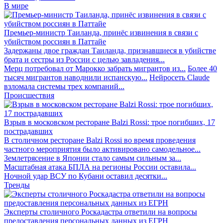
В мире
Премьер-министр Таиланда, принёс извинения в связи с
убийством россиян в Паттайе
Задержаны двое граждан Таиланда, признавшиеся в убийстве
брата и сестры из России с целью завладения...
Мерц потребовал от Марокко забрать мигрантов из...
Более 40
тысяч мигрантов наводнили испанскую...
Нейросеть Claude
взломала системы трех компаний...
Происшествия
Взрыв в московском ресторане Balzi Rossi: трое погибших, 17
пострадавших
В столичном ресторане Balzi Rossi во время проведения
частного мероприятия было активировано самодельное...
Землетрясение в Японии стало самым сильным за...
Масштабная атака БПЛА на регионы России оставила...
Ночной удар ВСУ по Кубани оставил десятки...
Тренды
Эксперты столичного Роскадастра ответили на вопросы
предоставления персональных данных из ЕГРН