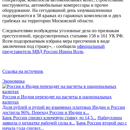
инструменты, автомобильные компрессоры и прочее
оборудование. На сегодняшний день злоумышленники
подозреваются в 58 кражах из гаражных комплексов и двух
грабежах на территории Московской области.
Следователями возбуждены уголовные дела по признакам
преступлений, предусмотренных статьями 158 и 161 УК РФ.
Всем подозреваемым избрана мера пресечения в виде
заключения под стражу», - сообщила
официальный
представитель МВД России Ирина Волк
.
Ссылка на источник
Экономика
Россия и Индия переходят на расчеты в национальных
валютах
Доля рублей и рупий во взаимных платежах Индии и России
достигла 96%. Переход России и Индии к...
Банк России снизил ключевую ставку до 14,5...
Набиуллина
заявила о нехватке рабочей силы в...
Банк России второй раз с
начала года снизил...