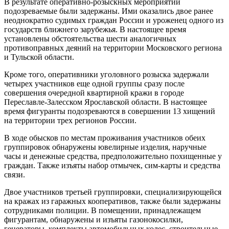
В результате оперативно-розыскных мероприятий
подозреваемые были задержаны. Ими оказались двое ранее
неоднократно судимых граждан России и уроженец одного из
государств ближнего зарубежья. В настоящее время
установлены обстоятельства шести аналогичных
противоправных деяний на территории Московского региона
и Тульской области.
Кроме того, оперативники уголовного розыска задержали
четырех участников еще одной группы сразу после
совершения очередной квартирной кражи в городе
Переславле-Залесском Ярославской области. В настоящее
время фигуранты подозреваются в совершении 13 хищений
на территории трех регионов России.
В ходе обысков по местам проживания участников обеих
группировок обнаружены ювелирные изделия, наручные
часы и денежные средства, предположительно похищенные у
граждан. Также изъяты набор отмычек, сим-карты и средства
связи.
Двое участников третьей группировки, специализирующейся
на кражах из гаражных кооперативов, также были задержаны
сотрудниками полиции. В помещении, принадлежащем
фигурантам, обнаружены и изъяты газонокосилки,
генераторы, комплекты автомобильных колес, строительные