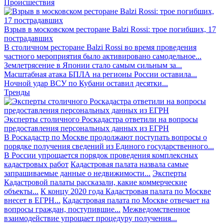
Происшествия
Взрыв в московском ресторане Balzi Rossi: трое погибших, 17
пострадавших
В столичном ресторане Balzi Rossi во время проведения
частного мероприятия было активировано самодельное...
Землетрясение в Японии стало самым сильным за...
Масштабная атака БПЛА на регионы России оставила...
Ночной удар ВСУ по Кубани оставил десятки...
Тренды
Эксперты столичного Роскадастра ответили на вопросы
предоставления персональных данных из ЕГРН
В Роскадастр по Москве продолжают поступать вопросы о
порядке получения сведений из Единого государственного...
В России упрощается порядок проведения комплексных
кадастровых работ
Кадастровая палата назвала самые
запрашиваемые данные о недвижимости...
Эксперты
Кадастровой палаты рассказали, какие коммерческие
объекты...
К концу 2020 года Кадастровая палата по Москве
внесет в ЕГРН...
Кадастровая палата по Москве отвечает на
вопросы граждан, поступившие...
Межведомственное
взаимодействие упрощает процедуру получения...