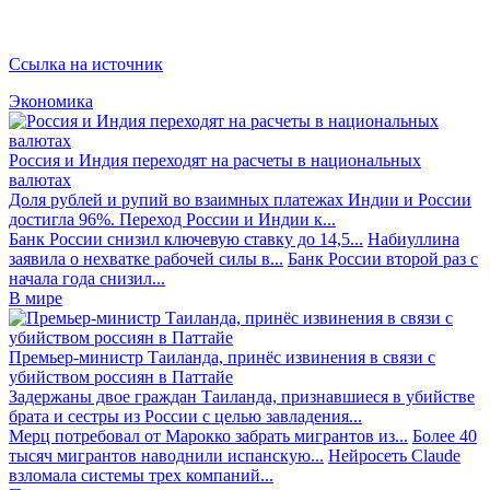
Ссылка на источник
Экономика
Россия и Индия переходят на расчеты в национальных
валютах
Доля рублей и рупий во взаимных платежах Индии и России
достигла 96%. Переход России и Индии к...
Банк России снизил ключевую ставку до 14,5...
Набиуллина
заявила о нехватке рабочей силы в...
Банк России второй раз с
начала года снизил...
В мире
Премьер-министр Таиланда, принёс извинения в связи с
убийством россиян в Паттайе
Задержаны двое граждан Таиланда, признавшиеся в убийстве
брата и сестры из России с целью завладения...
Мерц потребовал от Марокко забрать мигрантов из...
Более 40
тысяч мигрантов наводнили испанскую...
Нейросеть Claude
взломала системы трех компаний...