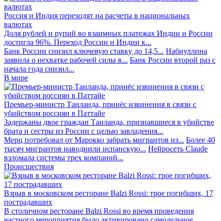
Россия и Индия переходят на расчеты в национальных
валютах
Доля рублей и рупий во взаимных платежах Индии и России
достигла 96%. Переход России и Индии к...
Банк России снизил ключевую ставку до 14,5...
Набиуллина
заявила о нехватке рабочей силы в...
Банк России второй раз с
начала года снизил...
В мире
Премьер-министр Таиланда, принёс извинения в связи с
убийством россиян в Паттайе
Задержаны двое граждан Таиланда, признавшиеся в убийстве
брата и сестры из России с целью завладения...
Мерц потребовал от Марокко забрать мигрантов из...
Более 40
тысяч мигрантов наводнили испанскую...
Нейросеть Claude
взломала системы трех компаний...
Происшествия
Взрыв в московском ресторане Balzi Rossi: трое погибших, 17
пострадавших
В столичном ресторане Balzi Rossi во время проведения
частного мероприятия было активировано самодельное...