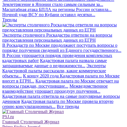
Землетрясение в Японии стало самым сильным за...
Масштабная атака БПЛА на регионы России оставила...
Ночной удар ВСУ по Кубани оставил десятки...
Тренды
Эксперты столичного Роскадастра ответили на вопросы
предоставления персональных данных из ЕГРН
В Роскадастр по Москве продолжают поступать вопросы о
порядке получения сведений из Единого государственного...
В России упрощается порядок проведения комплексных
кадастровых работ
Кадастровая палата назвала самые
запрашиваемые данные о недвижимости...
Эксперты
Кадастровой палаты рассказали, какие коммерческие
объекты...
К концу 2020 года Кадастровая палата по Москве
внесет в ЕГРН...
Кадастровая палата по Москве отвечает на
вопросы граждан, поступившие...
Межведомственное
взаимодействие упрощает процедуру получения...
Кадастровая палата ответила на самые популярные вопросы
дачников
Кадастровая палата по Москве провела вторую
серию консультационных...
Все тренды
PSJ.ru
Главный Столичный Журнал
Prime Stolica Journal