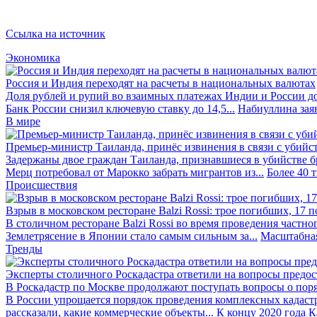
Ссылка на источник
Экономика
Россия и Индия переходят на расчеты в национальных валютах
Доля рублей и рупий во взаимных платежах Индии и России до
Банк России снизил ключевую ставку до 14,5...
Набиуллина заяв
В мире
Премьер-министр Таиланда, принёс извинения в связи с убийс
Задержаны двое граждан Таиланда, признавшиеся в убийстве бра
Мерц потребовал от Марокко забрать мигрантов из...
Более 40 
Происшествия
Взрыв в московском ресторане Balzi Rossi: трое погибших, 17 
В столичном ресторане Balzi Rossi во время проведения частно
Землетрясение в Японии стало самым сильным за...
Масштабная
Тренды
Эксперты столичного Роскадастра ответили на вопросы предо
В Роскадастр по Москве продолжают поступать вопросы о поря
В России упрощается порядок проведения комплексных кадаст
рассказали, какие коммерческие объекты...
К концу 2020 года К