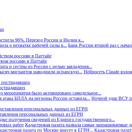
стигла 96%. Переход России и Индии к...
ила о нехватке рабочей силы в...
Банк России второй раз с начала
твом россиян в Паттайе
та и сестры из России с целью завладения...
тысяч мигрантов наводнили испанскую...
Нейросеть Claude взлом
пострадавших
го мероприятия было активировано самодельное...
 атака БПЛА на регионы России оставила...
Ночной удар ВСУ по
ставления персональных данных из ЕГРН
дке получения сведений из Единого государственного...
ровых работ
Кадастровая палата назвала самые запрашиваемые д
адастровая палата по Москве внесет в ЕГРН...
Кадастровая палат