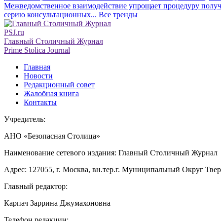
Межведомственное взаимодействие упрощает процедуру получе
серию консультационных...
Все тренды
PSJ.ru
Главный Столичный Журнал
Prime Stolica Journal
Главная
Новости
Редакционный совет
Жалобная книга
Контакты
Учредитель:
АНО «Безопасная Столица»
Наименование сетевого издания: Главный Столичный Журнал
Адрес: 127055, г. Москва, вн.тер.г. Муниципальный Округ Тверско
Главный редактор:
Карпач Заррина Джумахоновна
Телефон редакции: