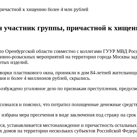
 участник группы, причастной к хищени
о Оренбургской области совместно с коллегами ГУУР МВД Рос
ативно-розыскных мероприятий на территории города Москвы за
отых изделий.
творки пластикового окна, проникли в дом 84-летней жительниц
ия и более 4 миллионов рублей, скрылись.
збуждено уголовное дело по признакам преступления, предусмо
сознался и пояснил, что потратил похищенные денежные средст
збрана мера пресечения в виде заключения под стражу на срок 
тся, устанавливается местонахождение и причастность остальн
х домов на территории нескольких субъектов Российской Федер