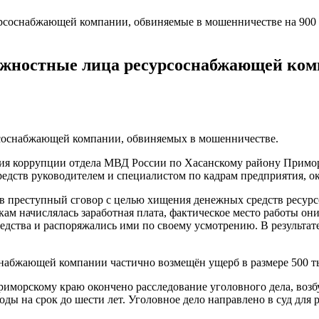
олжностные лица ресурсоснабжающей ко
соснабжающей компании, обвиняемых в мошенничестве.
ия коррупции отдела МВД России по Хасанскому району Примор
дств руководителем и специалистом по кадрам предприятия, о
 в преступный сговор с целью хищения денежных средств рес
ам начислялась заработная плата, фактическое место работы он
едства и распоряжались ими по своему усмотрению. В результат
снабжающей компании частично возмещён ущерб в размере 500 т
морскому краю окончено расследование уголовного дела, возбу
ды на срок до шести лет. Уголовное дело направлено в суд для 