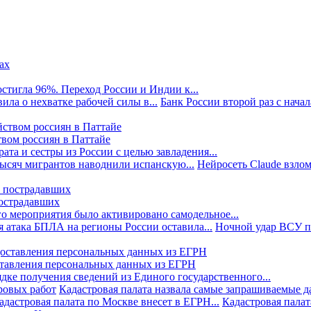
стигла 96%. Переход России и Индии к...
ила о нехватке рабочей силы в...
Банк России второй раз с начала
твом россиян в Паттайе
та и сестры из России с целью завладения...
тысяч мигрантов наводнили испанскую...
Нейросеть Claude взлом
пострадавших
го мероприятия было активировано самодельное...
 атака БПЛА на регионы России оставила...
Ночной удар ВСУ по
ставления персональных данных из ЕГРН
дке получения сведений из Единого государственного...
ровых работ
Кадастровая палата назвала самые запрашиваемые д
адастровая палата по Москве внесет в ЕГРН...
Кадастровая палат