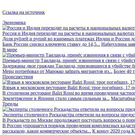
Ссылка на источник
Экономика
Россия и Индия переходят на расчеты в национальных валютах
Доля рублей и рупий во взаимных платежах Индии и России до
Банк России снизил ключевую ставку до 14,5...
Набиуллина заяв
В мире
Премьер-министр Таиланда, принёс извинения в связи с убийс
Задержаны двое граждан Таиланда, признавшиеся в убийстве бра
Мерц потребовал от Марокко забрать мигрантов из...
Более 40 
Происшествия
Взрыв в московском ресторане Balzi Rossi: трое погибших, 17 
В столичном ресторане Balzi Rossi во время проведения частно
Землетрясение в Японии стало самым сильным за...
Масштабная
Тренды
Эксперты столичного Роскадастра ответили на вопросы предо
В Роскадастр по Москве продолжают поступать вопросы о поря
В России упрощается порядок проведения комплексных кадаст
рассказали, какие коммерческие объекты...
К концу 2020 года К