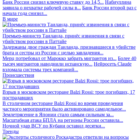
Банк России снизил ключевую ставку до 14,5...
Набиуллина
заявила о нехватке рабочей силы в...
Банк России второй раз с
начала года снизил...
В мире
Премьер-министр Таиланда, принёс извинения в связи с
убийством россиян в Паттайе
Задержаны двое граждан Таиланда, признавшиеся в убийстве
брата и сестры из России с целью завладения...
Мерц потребовал от Марокко забрать мигрантов из...
Более 40
тысяч мигрантов наводнили испанскую...
Нейросеть Claude
взломала системы трех компаний...
Происшествия
Взрыв в московском ресторане Balzi Rossi: трое погибших, 17
пострадавших
В столичном ресторане Balzi Rossi во время проведения
частного мероприятия было активировано самодельное...
Землетрясение в Японии стало самым сильным за...
Масштабная атака БПЛА на регионы России оставила...
Ночной удар ВСУ по Кубани оставил десятки...
Тренды