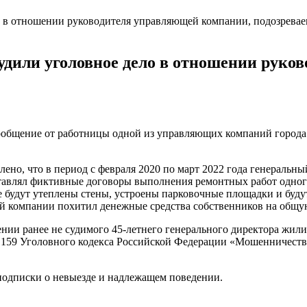
удили уголовное дело в отношении руко
сообщение от работницы одной из управляющих компаний город
 что в период с февраля 2020 по март 2022 года генеральный
ставлял фиктивные договоры выполнения ремонтных работ одног
е будут утеплены стены, устроены парковочные площадки и буду
й компании похитил денежные средства собственников на общую
и ранее не судимого 45-летнего генерального директора жили
и 159 Уголовного кодекса Российской Федерации «Мошенничеств
подписки о невыезде и надлежащем поведении.