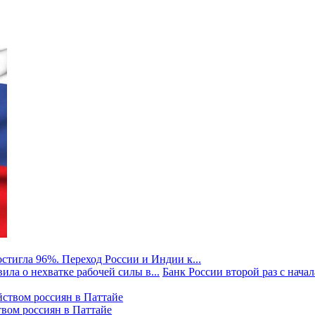
стигла 96%. Переход России и Индии к...
ила о нехватке рабочей силы в...
Банк России второй раз с начала
твом россиян в Паттайе