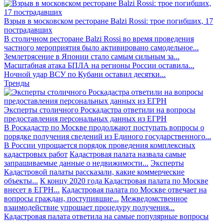
Взрыв в московском ресторане Balzi Rossi: трое погибших, 17
пострадавших
В столичном ресторане Balzi Rossi во время проведения
частного мероприятия было активировано самодельное...
Землетрясение в Японии стало самым сильным за...
Масштабная атака БПЛА на регионы России оставила...
Ночной удар ВСУ по Кубани оставил десятки...
Тренды
Эксперты столичного Роскадастра ответили на вопросы
предоставления персональных данных из ЕГРН
В Роскадастр по Москве продолжают поступать вопросы о
порядке получения сведений из Единого государственного...
В России упрощается порядок проведения комплексных
кадастровых работ
Кадастровая палата назвала самые
запрашиваемые данные о недвижимости...
Эксперты
Кадастровой палаты рассказали, какие коммерческие
объекты...
К концу 2020 года Кадастровая палата по Москве
внесет в ЕГРН...
Кадастровая палата по Москве отвечает на
вопросы граждан, поступившие...
Межведомственное
взаимодействие упрощает процедуру получения...
Кадастровая палата ответила на самые популярные вопросы