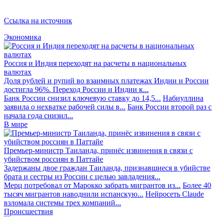
Ссылка на источник
Экономика
Россия и Индия переходят на расчеты в национальных
валютах
Доля рублей и рупий во взаимных платежах Индии и России
достигла 96%. Переход России и Индии к...
Банк России снизил ключевую ставку до 14,5...
Набиуллина
заявила о нехватке рабочей силы в...
Банк России второй раз с
начала года снизил...
В мире
Премьер-министр Таиланда, принёс извинения в связи с
убийством россиян в Паттайе
Задержаны двое граждан Таиланда, признавшиеся в убийстве
брата и сестры из России с целью завладения...
Мерц потребовал от Марокко забрать мигрантов из...
Более 40
тысяч мигрантов наводнили испанскую...
Нейросеть Claude
взломала системы трех компаний...
Происшествия