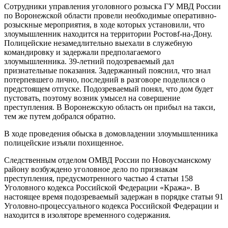
Сотрудники управления уголовного розыска ГУ МВД России
по Воронежской области провели необходимые оперативно-
розыскные мероприятия, в ходе которых установили, что
злоумышленник находится на территории Ростовf-на-Дону.
Полицейские незамедлительно выехали в служебную
командировку и задержали предполагаемого
злоумышленника. 39-летний подозреваемый дал
признательные показания. Задержанный пояснил, что знал
потерпевшего лично, последний в разговоре поделился о
предстоящем отпуске. Подозреваемый понял, что дом будет
пустовать, поэтому возник умысел на совершение
преступления. В Воронежскую область он прибыл на такси,
тем же путем добрался обратно.
В ходе проведения обыска в домовладении злоумышленника
полицейские изъяли похищенное.
Следственным отделом ОМВД России по Новоусманскому
району возбуждено уголовное дело по признакам
преступления, предусмотренного частью 4 статьи 158
Уголовного кодекса Российской Федерации «Кража». В
настоящее время подозреваемый задержан в порядке статьи 91
Уголовно-процессуального кодекса Российской Федерации и
находится в изоляторе временного содержания.