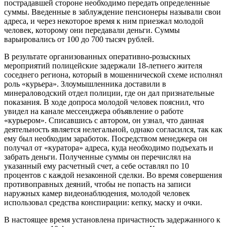
пострадавшей стороне необходимо передать определенные
суммы. Введенные в заблуждение пенсионеры называли свои
адреса, и через некоторое время к ним приезжал молодой
человек, которому они передавали деньги. Суммы
варьировались от 100 до 700 тысяч рублей.
В результате организованных оперативно-розыскных
мероприятий полицейские задержали 18-летнего жителя
соседнего региона, который в мошеннической схеме исполнял
роль «курьера». Злоумышленника доставили в
минераловодский отдел полиции, где он дал признательные
показания. В ходе допроса молодой человек пояснил, что
увидел на канале мессенджера объявление о работе
«курьером». Списавшись с автором, он узнал, что данная
деятельность является нелегальной, однако согласился, так как
ему был необходим заработок. Посредством менеджера он
получал от «куратора» адреса, куда необходимо подъехать и
забрать деньги. Полученные суммы он перечислял на
указанный ему расчетный счет, а себе оставлял по 10
процентов с каждой незаконной сделки. Во время совершения
противоправных деяний, чтобы не попасть на записи
наружных камер видеонаблюдения, молодой человек
использовал средства конспирации: кепку, маску и очки.
В настоящее время установлена причастность задержанного к