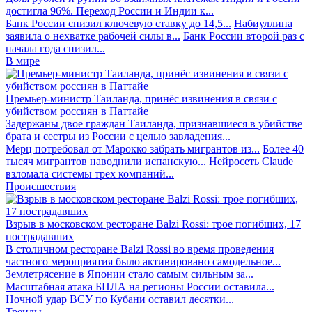
достигла 96%. Переход России и Индии к...
Банк России снизил ключевую ставку до 14,5...
Набиуллина
заявила о нехватке рабочей силы в...
Банк России второй раз с
начала года снизил...
В мире
Премьер-министр Таиланда, принёс извинения в связи с
убийством россиян в Паттайе
Задержаны двое граждан Таиланда, признавшиеся в убийстве
брата и сестры из России с целью завладения...
Мерц потребовал от Марокко забрать мигрантов из...
Более 40
тысяч мигрантов наводнили испанскую...
Нейросеть Claude
взломала системы трех компаний...
Происшествия
Взрыв в московском ресторане Balzi Rossi: трое погибших, 17
пострадавших
В столичном ресторане Balzi Rossi во время проведения
частного мероприятия было активировано самодельное...
Землетрясение в Японии стало самым сильным за...
Масштабная атака БПЛА на регионы России оставила...
Ночной удар ВСУ по Кубани оставил десятки...
Тренды