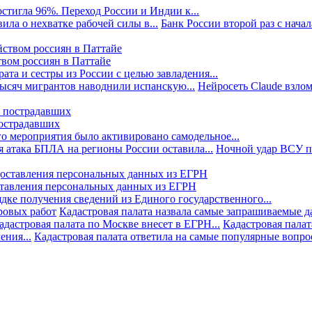
стигла 96%. Переход России и Индии к...
ила о нехватке рабочей силы в...
Банк России второй раз с начала
твом россиян в Паттайе
та и сестры из России с целью завладения...
тысяч мигрантов наводнили испанскую...
Нейросеть Claude взлом
пострадавших
го мероприятия было активировано самодельное...
 атака БПЛА на регионы России оставила...
Ночной удар ВСУ по
ставления персональных данных из ЕГРН
дке получения сведений из Единого государственного...
ровых работ
Кадастровая палата назвала самые запрашиваемые д
адастровая палата по Москве внесет в ЕГРН...
Кадастровая палат
ния...
Кадастровая палата ответила на самые популярные вопр