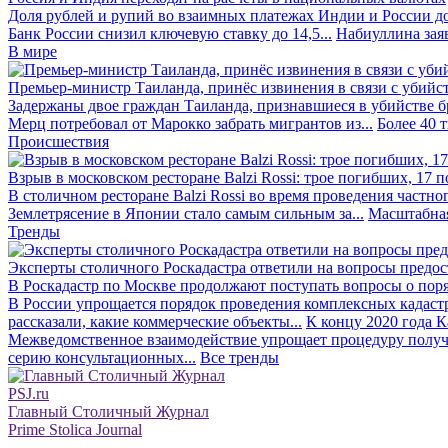
Доля рублей и рупий во взаимных платежах Индии и России до
Банк России снизил ключевую ставку до 14,5...
Набиуллина заяв
В мире
Премьер-министр Таиланда, принёс извинения в связи с убийс
Задержаны двое граждан Таиланда, признавшиеся в убийстве бра
Мерц потребовал от Марокко забрать мигрантов из...
Более 40 
Происшествия
Взрыв в московском ресторане Balzi Rossi: трое погибших, 17 
В столичном ресторане Balzi Rossi во время проведения частно
Землетрясение в Японии стало самым сильным за...
Масштабная
Тренды
Эксперты столичного Роскадастра ответили на вопросы предо
В Роскадастр по Москве продолжают поступать вопросы о поря
В России упрощается порядок проведения комплексных кадаст
рассказали, какие коммерческие объекты...
К концу 2020 года К
Межведомственное взаимодействие упрощает процедуру получе
серию консультационных...
Все тренды
PSJ.ru
Главный Столичный Журнал
Prime Stolica Journal