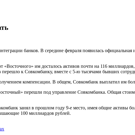
ать
интеграции банков. В середине февраля появилась официальная 
т «Восточного» им досталось активов почти на 116 миллиардов,
в перешло к Совкомбанку, вместе с 5-ю тысячами бывших сотруд
получением компенсации. В общем, Совкомбанк выплатил им бол
осточный» перешли под управление Совкомбанка. Общая стоимос
омбанк занял в прошлом году 9-е место, имея общие активы бо
евышающие 100 миллиардов рублей.