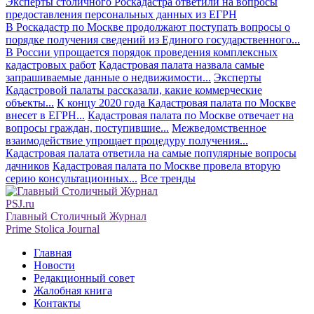
Эксперты столичного Роскадастра ответили на вопросы
предоставления персональных данных из ЕГРН
В Роскадастр по Москве продолжают поступать вопросы о
порядке получения сведений из Единого государственного...
В России упрощается порядок проведения комплексных
кадастровых работ
Кадастровая палата назвала самые
запрашиваемые данные о недвижимости...
Эксперты
Кадастровой палаты рассказали, какие коммерческие
объекты...
К концу 2020 года Кадастровая палата по Москве
внесет в ЕГРН...
Кадастровая палата по Москве отвечает на
вопросы граждан, поступившие...
Межведомственное
взаимодействие упрощает процедуру получения...
Кадастровая палата ответила на самые популярные вопросы
дачников
Кадастровая палата по Москве провела вторую
серию консультационных...
Все тренды
PSJ.ru
Главный Столичный Журнал
Prime Stolica Journal
Главная
Новости
Редакционный совет
Жалобная книга
Контакты