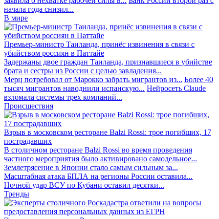
заявила о нехватке рабочей силы в...
Банк России второй раз с
начала года снизил...
В мире
Премьер-министр Таиланда, принёс извинения в связи с
убийством россиян в Паттайе
Задержаны двое граждан Таиланда, признавшиеся в убийстве
брата и сестры из России с целью завладения...
Мерц потребовал от Марокко забрать мигрантов из...
Более 40
тысяч мигрантов наводнили испанскую...
Нейросеть Claude
взломала системы трех компаний...
Происшествия
Взрыв в московском ресторане Balzi Rossi: трое погибших, 17
пострадавших
В столичном ресторане Balzi Rossi во время проведения
частного мероприятия было активировано самодельное...
Землетрясение в Японии стало самым сильным за...
Масштабная атака БПЛА на регионы России оставила...
Ночной удар ВСУ по Кубани оставил десятки...
Тренды